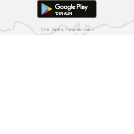
2016 - 2026 © Pazar Neredee