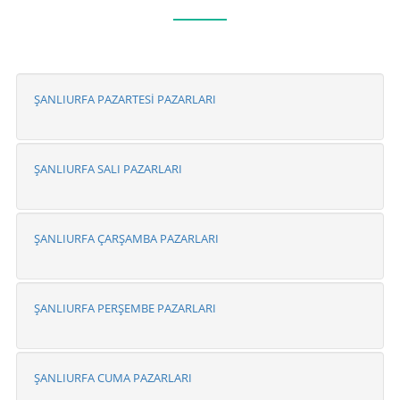
ŞANLIURFA PAZARTESİ PAZARLARI
ŞANLIURFA SALI PAZARLARI
ŞANLIURFA ÇARŞAMBA PAZARLARI
ŞANLIURFA PERŞEMBE PAZARLARI
ŞANLIURFA CUMA PAZARLARI