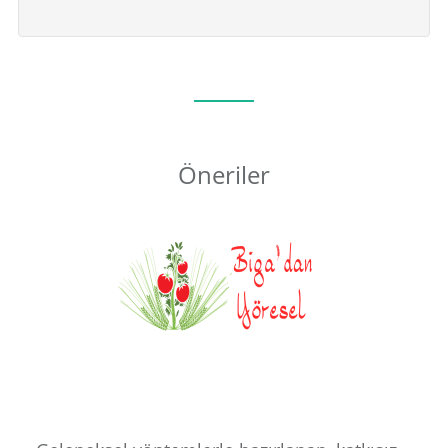
Öneriler