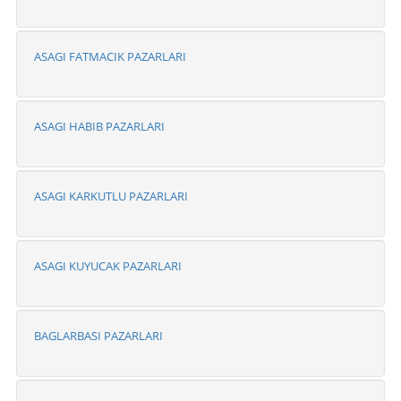
ASAGI FATMACIK PAZARLARI
ASAGI HABIB PAZARLARI
ASAGI KARKUTLU PAZARLARI
ASAGI KUYUCAK PAZARLARI
BAGLARBASI PAZARLARI