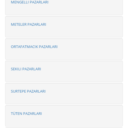
MENGELLI PAZARLARI
METELER PAZARLARI
ORTAFATMACIK PAZARLARI
SEKILI PAZARLARI
SURTEPE PAZARLARI
TÜTEN PAZARLARI