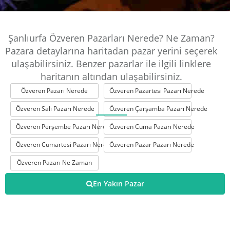
Şanlıurfa Özveren Pazarları Nerede? Ne Zaman?
Pazara detaylarına haritadan pazar yerini seçerek
ulaşabilirsiniz. Benzer pazarlar ile ilgili linklere
haritanın altından ulaşabilirsiniz.
Özveren Pazarı Nerede
Özveren Pazartesi Pazarı Nerede
Özveren Salı Pazarı Nerede
Özveren Çarşamba Pazarı Nerede
Özveren Perşembe Pazarı Nerede
Özveren Cuma Pazarı Nerede
Özveren Cumartesi Pazarı Nerede
Özveren Pazar Pazarı Nerede
Özveren Pazarı Ne Zaman
En Yakın Pazar