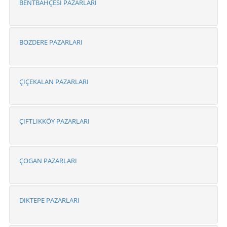
BENTBAHÇESI PAZARLARI
BOZDERE PAZARLARI
ÇIÇEKALAN PAZARLARI
ÇIFTLIKKÖY PAZARLARI
ÇOGAN PAZARLARI
DIKTEPE PAZARLARI