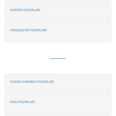
SIVEREK PAZARLARI
VİRANŞEHİR PAZARLARI
YUKARI KARABAS PAZARLARI
HAN PAZARLARI