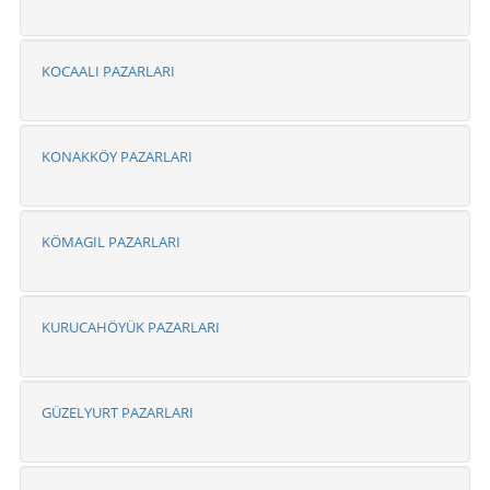
KOCAALI PAZARLARI
KONAKKÖY PAZARLARI
KÖMAGIL PAZARLARI
KURUCAHÖYÜK PAZARLARI
GÜZELYURT PAZARLARI