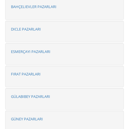
BAHÇELIEVLER PAZARLARI
DICLE PAZARLARI
ESMERÇAYI PAZARLARI
FIRAT PAZARLARI
GÜLABIBEY PAZARLARI
GÜNEY PAZARLARI