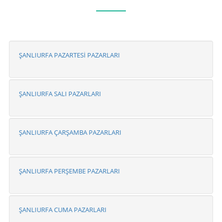
ŞANLIURFA PAZARTESİ PAZARLARI
ŞANLIURFA SALI PAZARLARI
ŞANLIURFA ÇARŞAMBA PAZARLARI
ŞANLIURFA PERŞEMBE PAZARLARI
ŞANLIURFA CUMA PAZARLARI