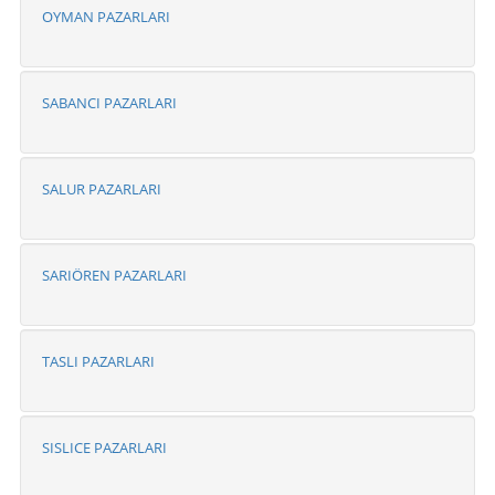
OYMAN PAZARLARI
SABANCI PAZARLARI
SALUR PAZARLARI
SARIÖREN PAZARLARI
TASLI PAZARLARI
SISLICE PAZARLARI