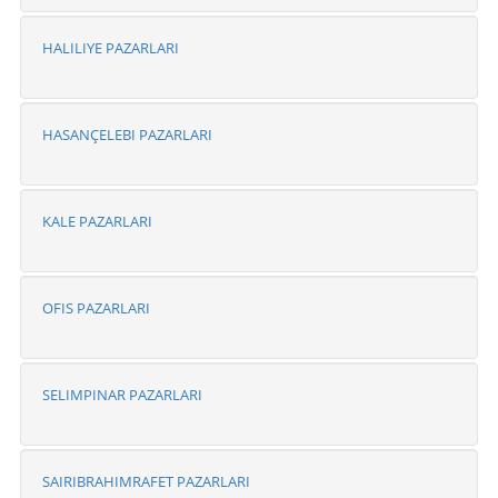
HALILIYE PAZARLARI
HASANÇELEBI PAZARLARI
KALE PAZARLARI
OFIS PAZARLARI
SELIMPINAR PAZARLARI
SAIRIBRAHIMRAFET PAZARLARI