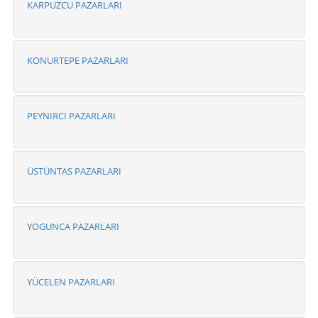
KARPUZCU PAZARLARI
KONURTEPE PAZARLARI
PEYNIRCI PAZARLARI
ÜSTÜNTAS PAZARLARI
YOGUNCA PAZARLARI
YÜCELEN PAZARLARI