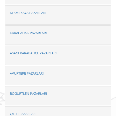
KESMEKAYA PAZARLARI
KARACADAG PAZARLARI
ASAGI KARABAHÇE PAZARLARI
AVURTEPE PAZARLARI
BÖGÜRTLEN PAZARLARI
ÇATLI PAZARLARI