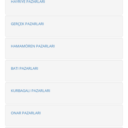
HAYRIYE PAZARLARI
GERÇEK PAZARLARI
HAMAMÖREN PAZARLARI
BATI PAZARLARI
KURBAGALI PAZARLARI
ONAR PAZARLARI