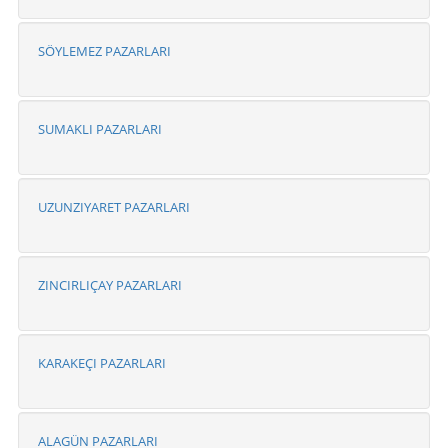
SÖYLEMEZ PAZARLARI
SUMAKLI PAZARLARI
UZUNZIYARET PAZARLARI
ZINCIRLIÇAY PAZARLARI
KARAKEÇI PAZARLARI
ALAGÜN PAZARLARI