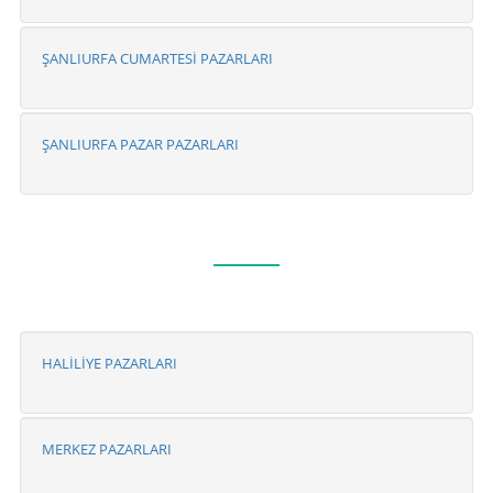
ŞANLIURFA CUMARTESİ PAZARLARI
ŞANLIURFA PAZAR PAZARLARI
HALİLİYE PAZARLARI
MERKEZ PAZARLARI