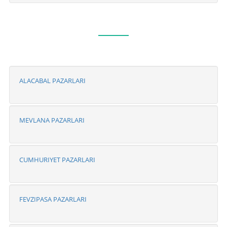
ALACABAL PAZARLARI
MEVLANA PAZARLARI
CUMHURIYET PAZARLARI
FEVZIPASA PAZARLARI