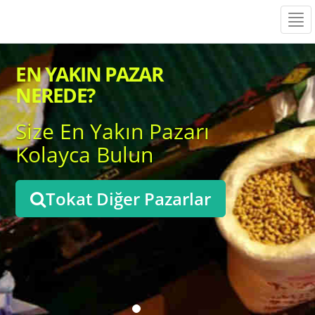
Tog
navi
EN YAKIN PAZAR
NEREDE?
Size En Yakın Pazarı
Kolayca Bulun
Tokat Diğer Pazarlar