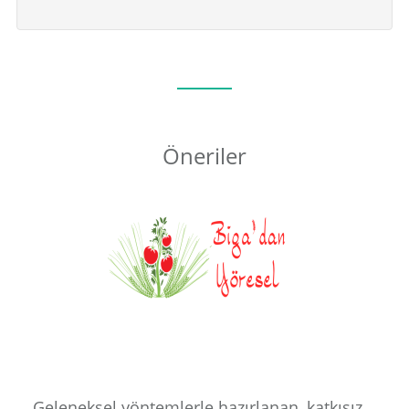
Öneriler
Geleneksel yöntemlerle hazırlanan, katkısız