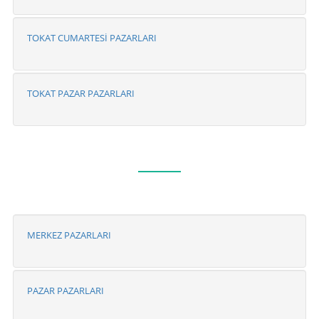
TOKAT CUMARTESİ PAZARLARI
TOKAT PAZAR PAZARLARI
MERKEZ PAZARLARI
PAZAR PAZARLARI