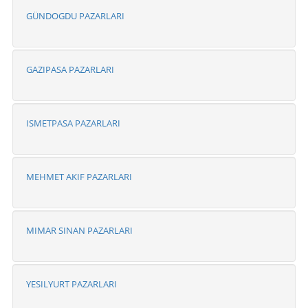
GÜNDOGDU PAZARLARI
GAZIPASA PAZARLARI
ISMETPASA PAZARLARI
MEHMET AKIF PAZARLARI
MIMAR SINAN PAZARLARI
YESILYURT PAZARLARI