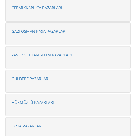
ÇERMIKKAPLICA PAZARLARI
GAZI OSMAN PASA PAZARLARI
YAVUZ SULTAN SELIM PAZARLARI
GÜLDERE PAZARLARI
HÜRMÜZLÜ PAZARLARI
ORTA PAZARLARI