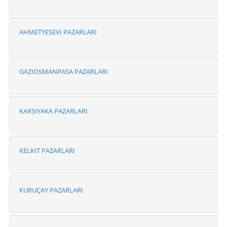
AHMETYESEVI PAZARLARI
GAZIOSMANPASA PAZARLARI
KARSIYAKA PAZARLARI
KELKIT PAZARLARI
KURUÇAY PAZARLARI