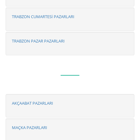
TRABZON CUMARTESİ PAZARLARI
TRABZON PAZAR PAZARLARI
AKÇAABAT PAZARLARI
MAÇKA PAZARLARI