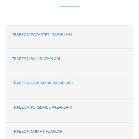
TRABZON PAZARTESİ PAZARLARI
TRABZON SALI PAZARLARI
TRABZON ÇARŞAMBA PAZARLARI
TRABZON PERŞEMBE PAZARLARI
TRABZON CUMA PAZARLARI