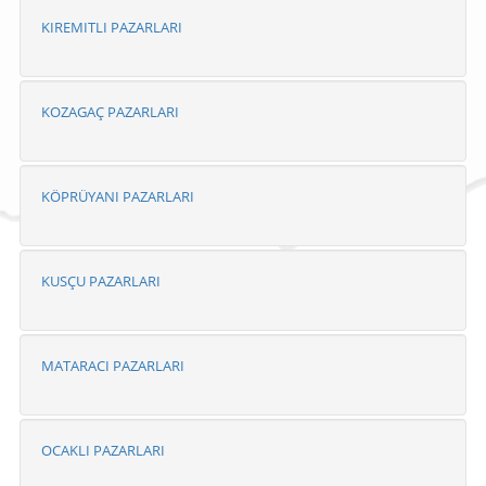
KIREMITLI PAZARLARI
KOZAGAÇ PAZARLARI
KÖPRÜYANI PAZARLARI
KUSÇU PAZARLARI
MATARACI PAZARLARI
OCAKLI PAZARLARI