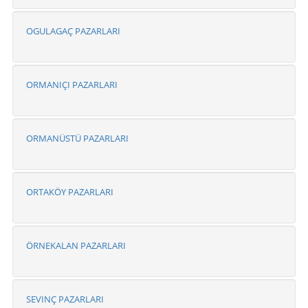
OGULAGAÇ PAZARLARI
ORMANIÇI PAZARLARI
ORMANÜSTÜ PAZARLARI
ORTAKÖY PAZARLARI
ÖRNEKALAN PAZARLARI
SEVINÇ PAZARLARI