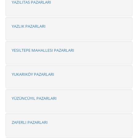
YAZILITAS PAZARLARI
YAZLIK PAZARLARI
YESILTEPE MAHALLESI PAZARLARI
YUKARIKÖY PAZARLARI
YÜZÜNCÜYIL PAZARLARI
ZAFERLI PAZARLARI