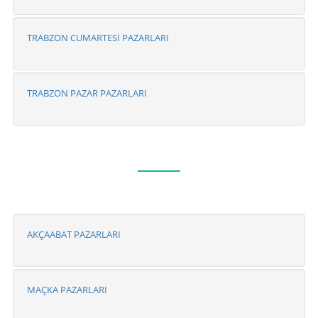
TRABZON CUMARTESİ PAZARLARI
TRABZON PAZAR PAZARLARI
AKÇAABAT PAZARLARI
MAÇKA PAZARLARI