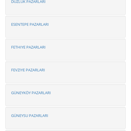
DÜZLÜK PAZARLARI
ESENTEPE PAZARLARI
FETHIYE PAZARLARI
FEVZIYE PAZARLARI
GÜNEYKÖY PAZARLARI
GÜNEYSU PAZARLARI