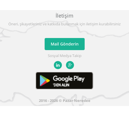
İletişim
Öneri, şikayetleriniz ve katkıda bulunmak için iletişim kurabilirsiniz
Mail Gönderin
Sosyal Medya Takip
2016 - 2026 © Pazar Neredee