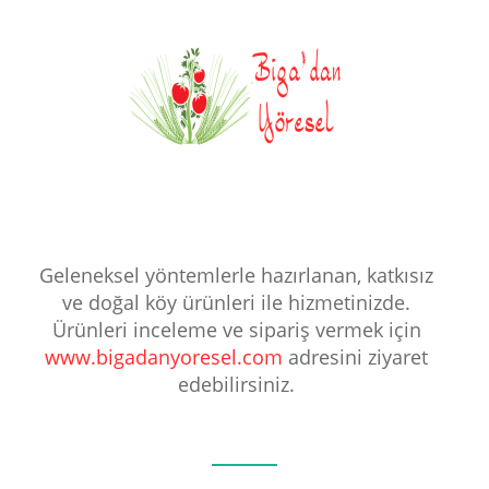
Geleneksel yöntemlerle hazırlanan, katkısız
ve doğal köy ürünleri ile hizmetinizde.
Ürünleri inceleme ve sipariş vermek için
www.bigadanyoresel.com
adresini ziyaret
edebilirsiniz.