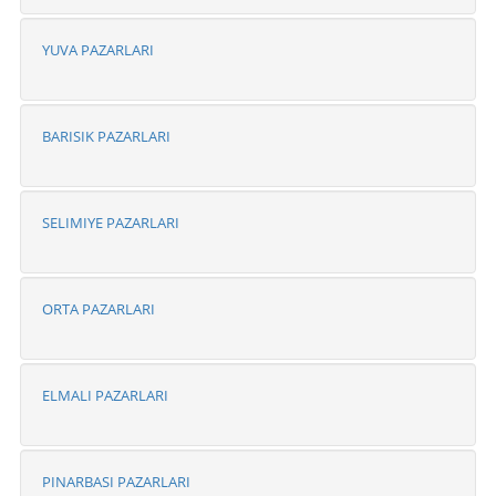
YUVA PAZARLARI
BARISIK PAZARLARI
SELIMIYE PAZARLARI
ORTA PAZARLARI
ELMALI PAZARLARI
PINARBASI PAZARLARI