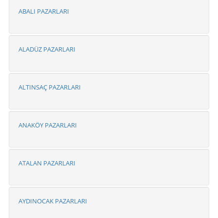
ABALI PAZARLARI
ALADÜZ PAZARLARI
ALTINSAÇ PAZARLARI
ANAKÖY PAZARLARI
ATALAN PAZARLARI
AYDINOCAK PAZARLARI