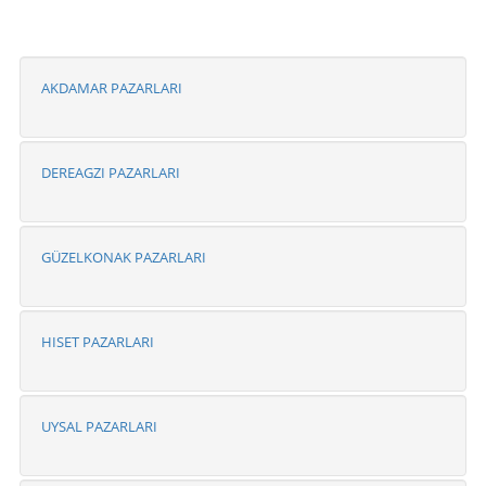
AKDAMAR PAZARLARI
DEREAGZI PAZARLARI
GÜZELKONAK PAZARLARI
HISET PAZARLARI
UYSAL PAZARLARI