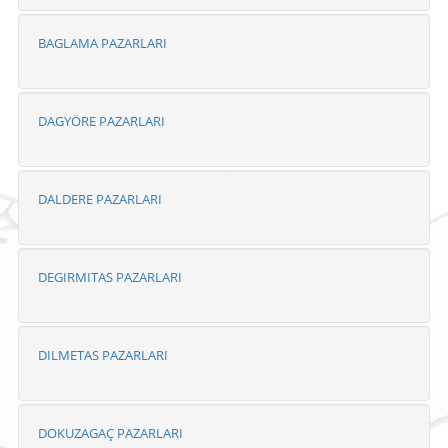
BAGLAMA PAZARLARI
DAGYÖRE PAZARLARI
DALDERE PAZARLARI
DEGIRMITAS PAZARLARI
DILMETAS PAZARLARI
DOKUZAGAÇ PAZARLARI