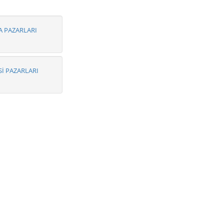
 PAZARLARI
İ PAZARLARI