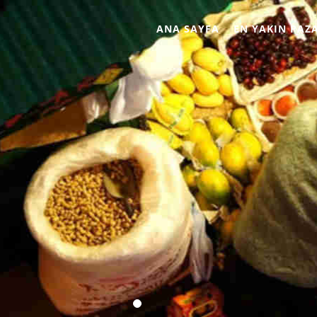
ANA SAYFA
EN YAKIN PAZ