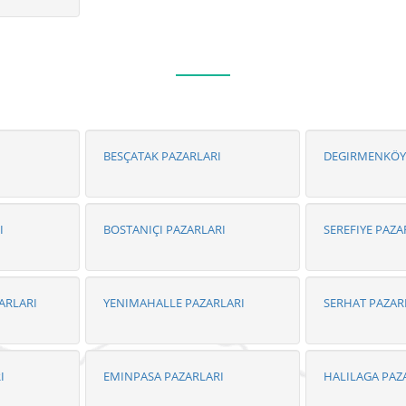
BESÇATAK PAZARLARI
DEGIRMENKÖY 
I
BOSTANIÇI PAZARLARI
SEREFIYE PAZA
ARLARI
YENIMAHALLE PAZARLARI
SERHAT PAZAR
I
EMINPASA PAZARLARI
HALILAGA PAZ