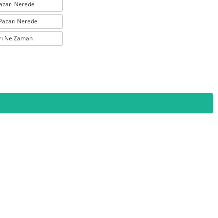
Pazarı Nerede
Pazarı Nerede
rı Ne Zaman