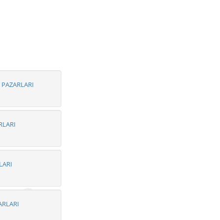
PAZARLARI
RLARI
LARI
ARLARI