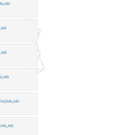
RLARI
LARI
LARI
RLARI
PAZARLARI
ZARLARI