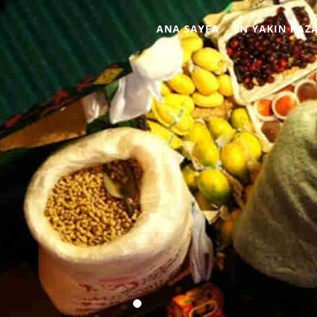
ANA SAYFA
EN YAKIN PAZ