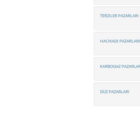
TERZILER PAZARLARI
HACIKADI PAZARLARI
KARBOGAZ PAZARLAR
DÜZ PAZARLARI