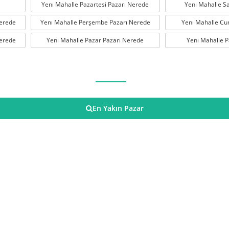
e
Yenı Mahalle Pazartesi Pazarı Nerede
Yenı Mahalle Sa
erede
Yenı Mahalle Perşembe Pazarı Nerede
Yenı Mahalle Cu
Nerede
Yenı Mahalle Pazar Pazarı Nerede
Yenı Mahalle 
En Yakın Pazar