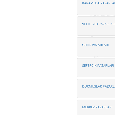
KARAMUSA PAZARLA
VELIOGLU PAZARLAR
GERIS PAZARLARI
SEFERCIK PAZARLARI
DURMUSLAR PAZARL
MERKEZ PAZARLARI