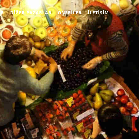
AR
DIĞER PAZARLAR
ÖNERILER
İLETIŞIM