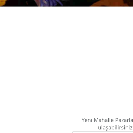
Yenı Mahalle Pazarl
ulaşabilirsiniz