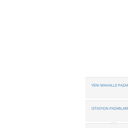
YENI MAHALLE PAZA
ISTASYON PAZARLAR