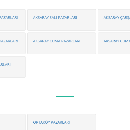
PAZARLARI
AKSARAY SALI PAZARLARI
AKSARAY ÇARŞ
PAZARLARI
AKSARAY CUMA PAZARLARI
AKSARAY CUMA
ARLARI
ORTAKÖY PAZARLARI