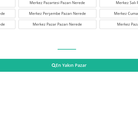
Merkez Pazartesi Pazarı Nerede
Merkez Salı 
ede
Merkez Perşembe Pazarı Nerede
Merkez Cuma 
ede
Merkez Pazar Pazarı Nerede
Merkez Paz
En Yakın Pazar