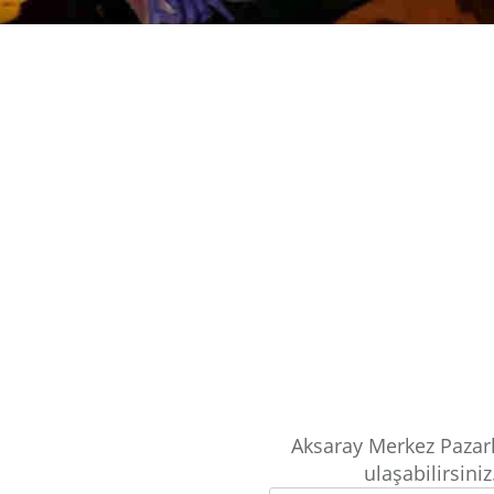
Aksaray Merkez Pazarl
ulaşabilirsiniz