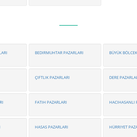
LARI
BEDIRMUHTAR PAZARLARI
BÜYÜK BÖLCEK
ÇIFTLIK PAZARLARI
DERE PAZARLA
RI
FATIH PAZARLARI
HACIHASANLI 
I
HASAS PAZARLARI
HÜRRIYET PAZ