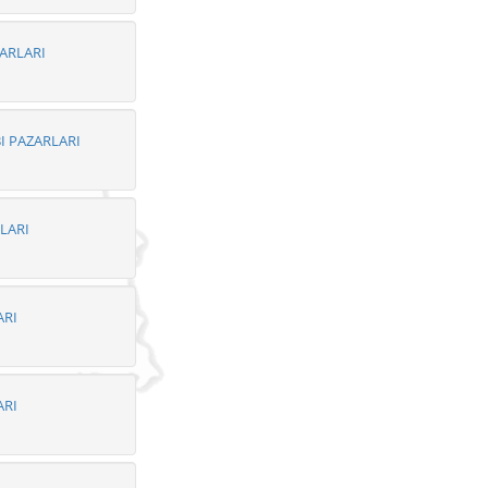
ARLARI
I PAZARLARI
LARI
ARI
ARI