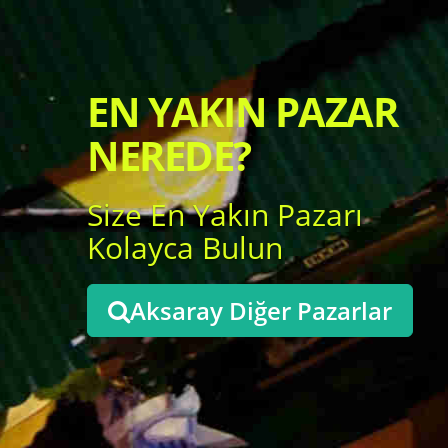
EN YAKIN PAZAR
NEREDE?
Size En Yakın Pazarı
Kolayca Bulun
Aksaray Diğer Pazarlar