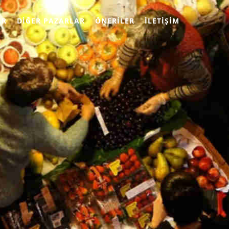
AR
DIĞER PAZARLAR
ÖNERILER
İLETIŞIM