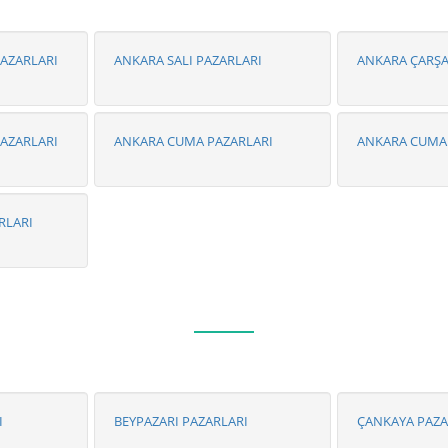
PAZARLARI
ANKARA SALI PAZARLARI
ANKARA ÇARŞA
AZARLARI
ANKARA CUMA PAZARLARI
ANKARA CUMAR
RLARI
I
BEYPAZARI PAZARLARI
ÇANKAYA PAZA