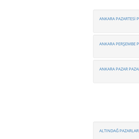
ANKARA PAZARTESİ 
ANKARA PERŞEMBE P
ANKARA PAZAR PAZA
ALTINDAĞ PAZARLAR