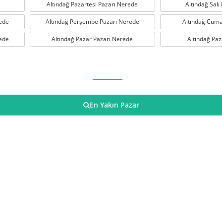
Altındağ Pazartesi Pazarı Nerede
Altındağ Salı
ede
Altındağ Perşembe Pazarı Nerede
Altındağ Cuma
rede
Altındağ Pazar Pazarı Nerede
Altındağ Pa
En Yakın Pazar