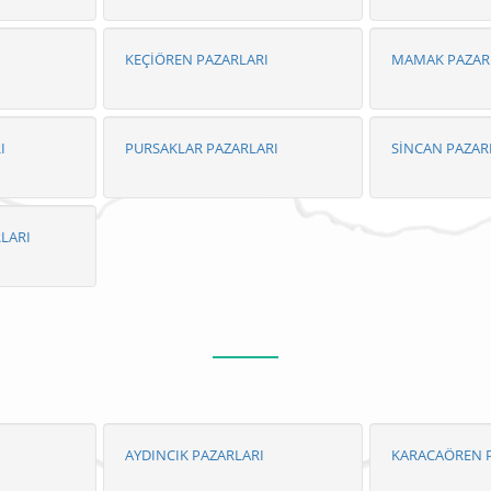
KEÇİÖREN PAZARLARI
MAMAK PAZAR
I
PURSAKLAR PAZARLARI
SİNCAN PAZAR
LARI
AYDINCIK PAZARLARI
KARACAÖREN P