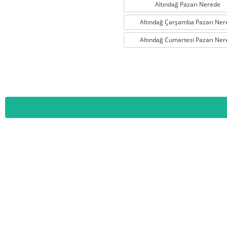
Altındağ Pazarı Nerede
Altındağ Çarşamba Pazarı Ner
Altındağ Cumartesi Pazarı Ne