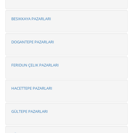
BESIKKAYA PAZARLARI
DOGANTEPE PAZARLARI
FERIDUN ÇELIK PAZARLARI
HACETTEPE PAZARLARI
GÜLTEPE PAZARLARI