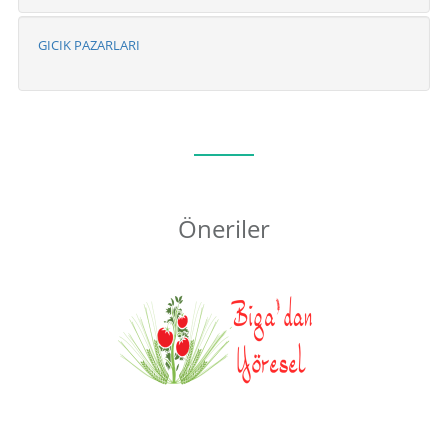
GICIK PAZARLARI
Öneriler