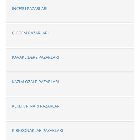
INCESU PAZARLARI
ÇIGDEM PAZARLARI
KAVAKLIDERE PAZARLARI
KAZIM ÖZALP PAZARLARI
KEKLIK PINARI PAZARLARI
KIRKKONAKLAR PAZARLARI