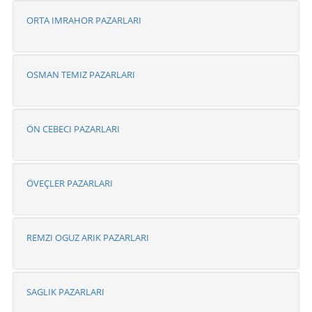
ORTA IMRAHOR PAZARLARI
OSMAN TEMIZ PAZARLARI
ÖN CEBECI PAZARLARI
ÖVEÇLER PAZARLARI
REMZI OGUZ ARIK PAZARLARI
SAGLIK PAZARLARI