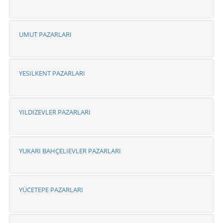
UMUT PAZARLARI
YESILKENT PAZARLARI
YILDIZEVLER PAZARLARI
YUKARI BAHÇELIEVLER PAZARLARI
YÜCETEPE PAZARLARI