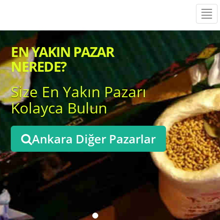
Tog
navi
EN YAKIN PAZAR
NEREDE?
Size En Yakın Pazarı
Kolayca Bulun
Ankara Diğer Pazarlar