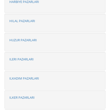
HARBIYE PAZARLARI
HILAL PAZARLARI
HUZUR PAZARLARI
ILERI PAZARLARI
ILKADIM PAZARLARI
ILKER PAZARLARI