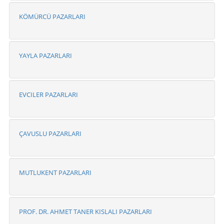
KÖMÜRCÜ PAZARLARI
YAYLA PAZARLARI
EVCILER PAZARLARI
ÇAVUSLU PAZARLARI
MUTLUKENT PAZARLARI
PROF. DR. AHMET TANER KISLALI PAZARLARI