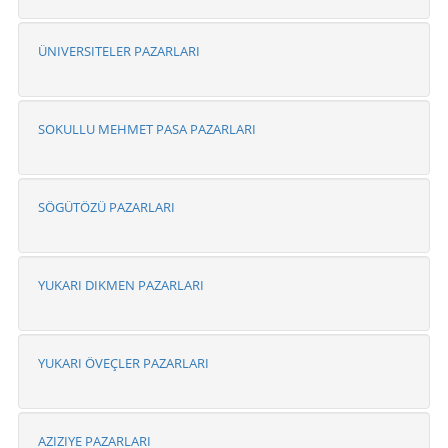
ÜNIVERSITELER PAZARLARI
SOKULLU MEHMET PASA PAZARLARI
SÖGÜTÖZÜ PAZARLARI
YUKARI DIKMEN PAZARLARI
YUKARI ÖVEÇLER PAZARLARI
AZIZIYE PAZARLARI