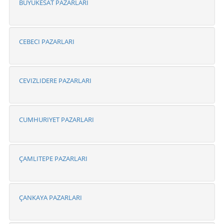
BÜYÜKESAT PAZARLARI
CEBECI PAZARLARI
CEVIZLIDERE PAZARLARI
CUMHURIYET PAZARLARI
ÇAMLITEPE PAZARLARI
ÇANKAYA PAZARLARI