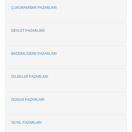
ÇUKURAMBAR PAZARLARI
DEVLET PAZARLARI
BADEMLIDERE PAZARLARI
DILEKLER PAZARLARI
DOGUS PAZARLARI
50.YIL PAZARLARI