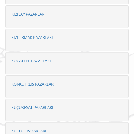
KIZILAY PAZARLARI
KIZILIRMAK PAZARLARI
KOCATEPE PAZARLARI
KORKUTREIS PAZARLARI
KÜÇÜKESAT PAZARLARI
KÜLTÜR PAZARLARI