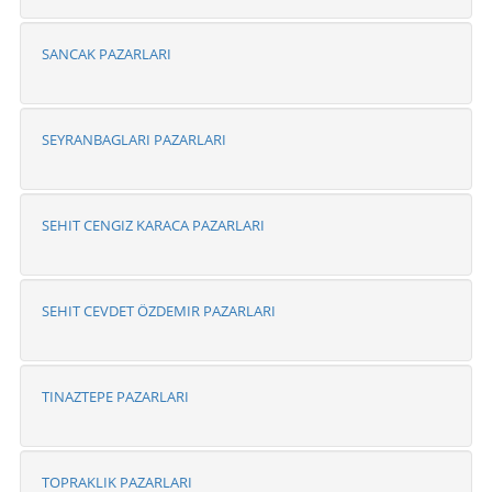
SANCAK PAZARLARI
SEYRANBAGLARI PAZARLARI
SEHIT CENGIZ KARACA PAZARLARI
SEHIT CEVDET ÖZDEMIR PAZARLARI
TINAZTEPE PAZARLARI
TOPRAKLIK PAZARLARI