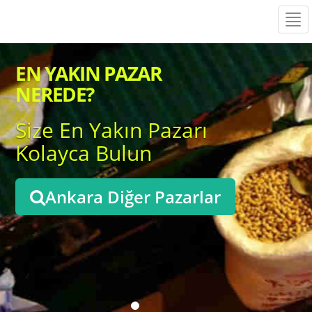
Tog
navi
EN YAKIN PAZAR
NEREDE?
Size En Yakın Pazarı
Kolayca Bulun
Ankara Diğer Pazarlar