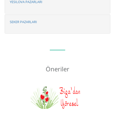
YESILOVA PAZARLARI
SEKER PAZARLARI
Öneriler