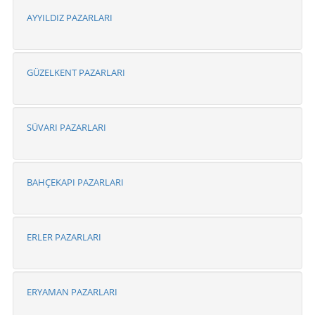
AYYILDIZ PAZARLARI
GÜZELKENT PAZARLARI
SÜVARI PAZARLARI
BAHÇEKAPI PAZARLARI
ERLER PAZARLARI
ERYAMAN PAZARLARI