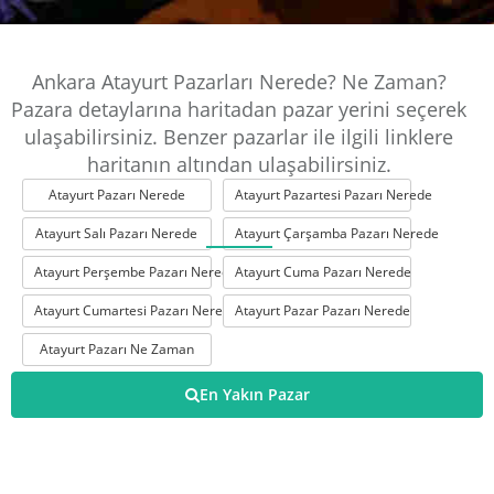
Ankara Atayurt Pazarları Nerede? Ne Zaman?
Pazara detaylarına haritadan pazar yerini seçerek
ulaşabilirsiniz. Benzer pazarlar ile ilgili linklere
haritanın altından ulaşabilirsiniz.
Atayurt Pazarı Nerede
Atayurt Pazartesi Pazarı Nerede
Atayurt Salı Pazarı Nerede
Atayurt Çarşamba Pazarı Nerede
Atayurt Perşembe Pazarı Nerede
Atayurt Cuma Pazarı Nerede
Atayurt Cumartesi Pazarı Nerede
Atayurt Pazar Pazarı Nerede
Atayurt Pazarı Ne Zaman
En Yakın Pazar