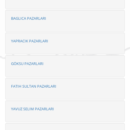
BAGLICA PAZARLARI
YAPRACIK PAZARLARI
GÖKSU PAZARLARI
FATIH SULTAN PAZARLARI
YAVUZ SELIM PAZARLARI