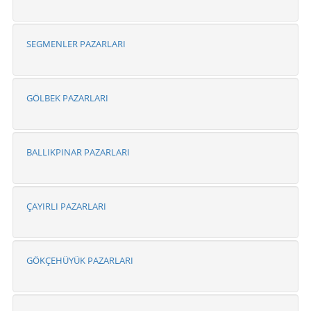
SEGMENLER PAZARLARI
GÖLBEK PAZARLARI
BALLIKPINAR PAZARLARI
ÇAYIRLI PAZARLARI
GÖKÇEHÜYÜK PAZARLARI