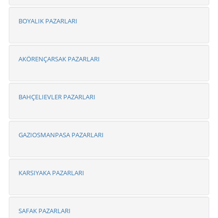
BOYALIK PAZARLARI
AKÖRENÇARSAK PAZARLARI
BAHÇELIEVLER PAZARLARI
GAZIOSMANPASA PAZARLARI
KARSIYAKA PAZARLARI
SAFAK PAZARLARI