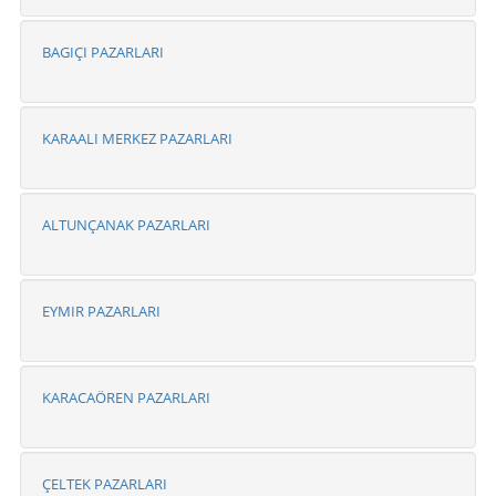
BAGIÇI PAZARLARI
KARAALI MERKEZ PAZARLARI
ALTUNÇANAK PAZARLARI
EYMIR PAZARLARI
KARACAÖREN PAZARLARI
ÇELTEK PAZARLARI