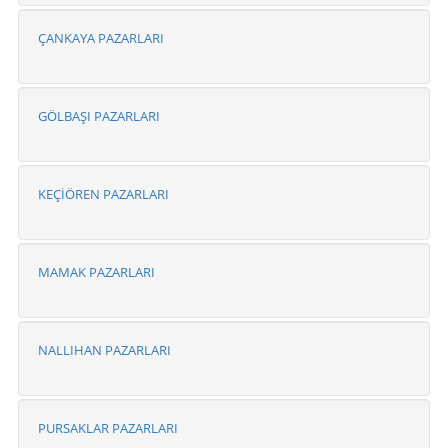
ÇANKAYA PAZARLARI
GÖLBAŞI PAZARLARI
KEÇİÖREN PAZARLARI
MAMAK PAZARLARI
NALLIHAN PAZARLARI
PURSAKLAR PAZARLARI