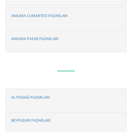
ANKARA CUMARTESİ PAZARLARI
ANKARA PAZAR PAZARLARI
ALTINDAĞ PAZARLARI
BEYPAZARI PAZARLARI