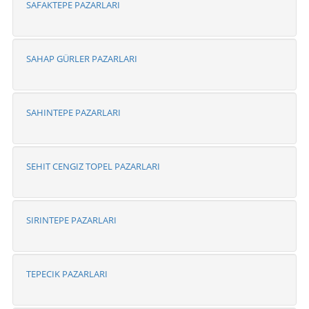
SAFAKTEPE PAZARLARI
SAHAP GÜRLER PAZARLARI
SAHINTEPE PAZARLARI
SEHIT CENGIZ TOPEL PAZARLARI
SIRINTEPE PAZARLARI
TEPECIK PAZARLARI