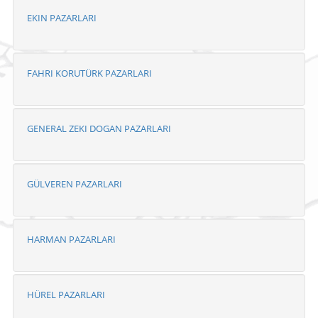
EKIN PAZARLARI
FAHRI KORUTÜRK PAZARLARI
GENERAL ZEKI DOGAN PAZARLARI
GÜLVEREN PAZARLARI
HARMAN PAZARLARI
HÜREL PAZARLARI