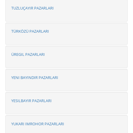
TUZLUÇAYIR PAZARLARI
TÜRKÖZÜ PAZARLARI
ÜREGIL PAZARLARI
YENI BAYINDIR PAZARLARI
YESILBAYIR PAZARLARI
YUKARI IMROHOR PAZARLARI