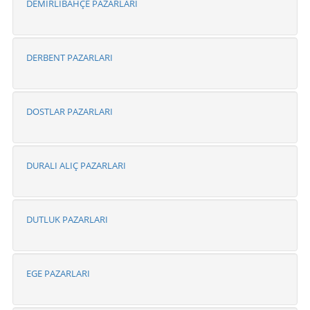
DEMIRLIBAHÇE PAZARLARI
DERBENT PAZARLARI
DOSTLAR PAZARLARI
DURALI ALIÇ PAZARLARI
DUTLUK PAZARLARI
EGE PAZARLARI