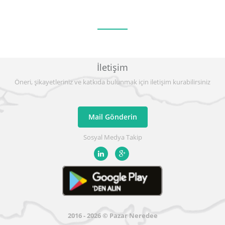
İletişim
Öneri, şikayetleriniz ve katkıda bulunmak için iletişim kurabilirsiniz
Mail Gönderin
Sosyal Medya Takip
2016 - 2026 © Pazar Neredee