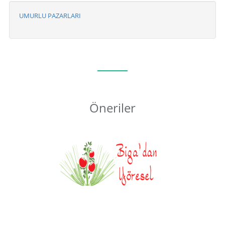
UMURLU PAZARLARI
Öneriler