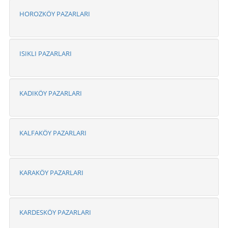
HOROZKÖY PAZARLARI
ISIKLI PAZARLARI
KADIKÖY PAZARLARI
KALFAKÖY PAZARLARI
KARAKÖY PAZARLARI
KARDESKÖY PAZARLARI