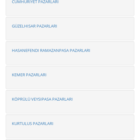
CUMHURIYET PAZARLARI
GÜZELHISAR PAZARLARI
HASANEFENDI RAMAZANPASA PAZARLARI
KEMER PAZARLARI
KÖPRÜLÜ VEYSIPASA PAZARLARI
KURTULUS PAZARLARI