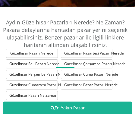
Aydın Güzelhısar Pazarları Nerede? Ne Zaman?
Pazara detaylarına haritadan pazar yerini seçerek
ulaşabilirsiniz. Benzer pazarlar ile ilgili linklere
haritanın altından ulaşabilirsiniz.
Güzelhısar Pazarı Nerede
Güzelhısar Pazartesi Pazarı Nerede
Güzelhısar Salı Pazarı Nerede
Güzelhısar Çarşamba Pazarı Nerede
Güzelhısar Perşembe Pazarı Nerede
Güzelhısar Cuma Pazarı Nerede
Güzelhısar Cumartesi Pazarı Nerede
Güzelhısar Pazar Pazarı Nerede
Güzelhısar Pazarı Ne Zaman
En Yakın Pazar