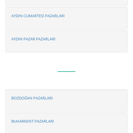
AYDIN CUMARTESİ PAZARLARI
AYDIN PAZAR PAZARLARI
BOZDOĞAN PAZARLARI
BUHARKENT PAZARLARI