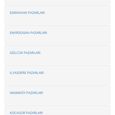
EGRIKAVAK PAZARLARI
EMIRDOGAN PAZARLARI
GÖLCÜK PAZARLARI
ILYASDERE PAZARLARI
IMAMKÖY PAZARLARI
KOCAGÜR PAZARLARI