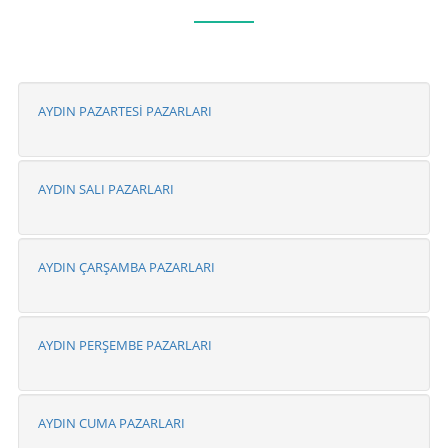
AYDIN PAZARTESİ PAZARLARI
AYDIN SALI PAZARLARI
AYDIN ÇARŞAMBA PAZARLARI
AYDIN PERŞEMBE PAZARLARI
AYDIN CUMA PAZARLARI