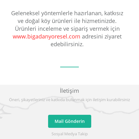
Geleneksel yöntemlerle hazırlanan, katkısız
ve doğal köy ürünleri ile hizmetinizde.
Ürünleri inceleme ve sipariş vermek için
www.bigadanyoresel.com
adresini ziyaret
edebilirsiniz.
İletişim
Öneri, şikayetleriniz ve katkıda bulunmak için iletişim kurabilirsiniz
Mail Gönderin
Sosyal Medya Takip