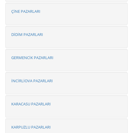
ÇİNE PAZARLARI
DİDİM PAZARLARI
GERMENCİK PAZARLARI
İNCİRLİOVA PAZARLARI
KARACASU PAZARLARI
KARPUZLU PAZARLARI