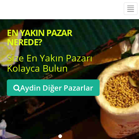
Tog
navi
EN YAKIN PAZAR
NEREDE?
Size En Yakın Pazarı
Kolayca Bulun
Aydin Diğer Pazarlar