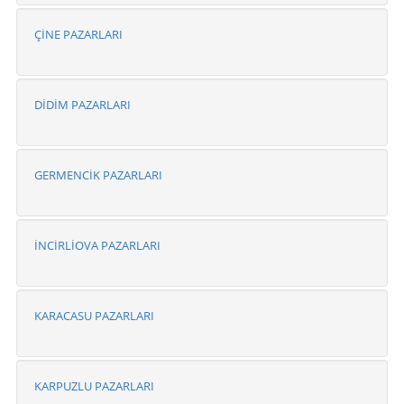
ÇİNE PAZARLARI
DİDİM PAZARLARI
GERMENCİK PAZARLARI
İNCİRLİOVA PAZARLARI
KARACASU PAZARLARI
KARPUZLU PAZARLARI