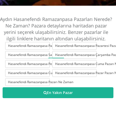
Aydın Hasanefendı Ramazanpasa Pazarları Nerede?
Ne Zaman? Pazara detaylarına haritadan pazar
yerini seçerek ulaşabilirsiniz. Benzer pazarlar ile
ilgili linklere haritanın altından ulaşabilirsiniz.
Hasanefendı Ramazanpasa Pazarı Nerede
Hasanefendı Ramazanpasa Pazartesi Paza
Hasanefendı Ramazanpasa Salı Pazarı Nerede
Hasanefendı Ramazanpasa Çarşamba Paz
Hasanefendı Ramazanpasa Perşembe Pazarı Nerede
Hasanefendı Ramazanpasa Cuma Pazarı 
Hasanefendı Ramazanpasa Cumartesi Pazarı Nerede
Hasanefendı Ramazanpasa Pazar Pazarı 
Hasanefendı Ramazanpasa Pazarı Ne Zaman
En Yakın Pazar