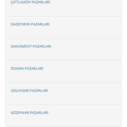
ÇIFTLIKKÖY PAZARLARI
DAGEYMIRI PAZARLARI
DANISMENT PAZARLARI
DOGAN PAZARLARI
GÖLHISAR PAZARLARI
GÖZPINAR PAZARLARI