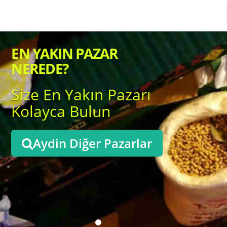
EN YAKIN PAZAR
NEREDE?
Size En Yakın Pazarı
Kolayca Bulun
Aydin Diğer Pazarlar