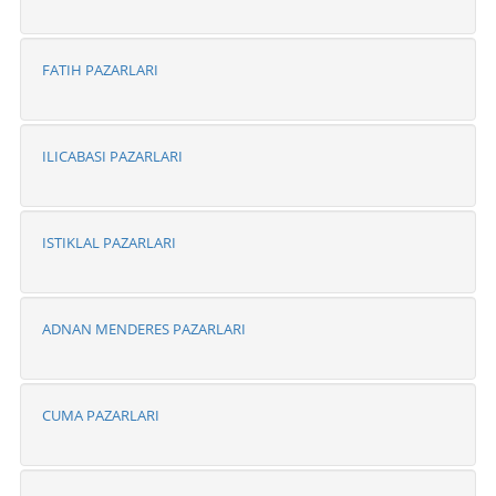
FATIH PAZARLARI
ILICABASI PAZARLARI
ISTIKLAL PAZARLARI
ADNAN MENDERES PAZARLARI
CUMA PAZARLARI