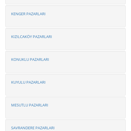
KENGER PAZARLARI
KIZILCAKÖY PAZARLARI
KONUKLU PAZARLARI
KUYULU PAZARLARI
MESUTLU PAZARLARI
SAVRANDERE PAZARLARI