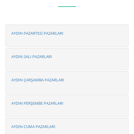
AYDIN PAZARTESİ PAZARLARI
AYDIN SALI PAZARLARI
AYDIN ÇARŞAMBA PAZARLARI
AYDIN PERŞEMBE PAZARLARI
AYDIN CUMA PAZARLARI