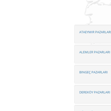
ATAEYMIR PAZARLAR
ALEMLER PAZARLARI
BINGEÇ PAZARLARI
DEREKÖY PAZARLARI