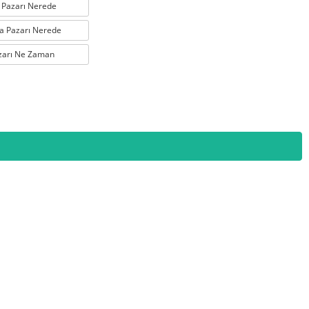
 Pazarı Nerede
 Pazarı Nerede
zarı Ne Zaman