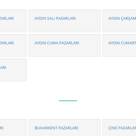
ZARLARI
AYDIN SALI PAZARLARI
AYDIN ÇARŞAM
ZARLARI
AYDIN CUMA PAZARLARI
AYDIN CUMART
ARI
RI
BUHARKENT PAZARLARI
ÇİNE PAZARLAR