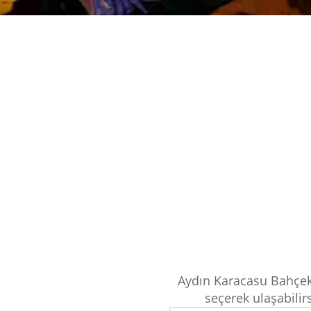
Aydın Karacasu Bahçek
seçerek ulaşabilirs