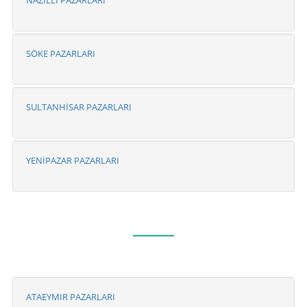
NAZİLLİ PAZARLARI
SÖKE PAZARLARI
SULTANHİSAR PAZARLARI
YENİPAZAR PAZARLARI
ATAEYMIR PAZARLARI