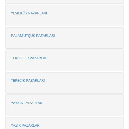
YESILKÖY PAZARLARI
PALAMUTÇUK PAZARLARI
TEKELILER PAZARLARI
TEPECIK PAZARLARI
YAYKIN PAZARLARI
YAZIR PAZARLARI