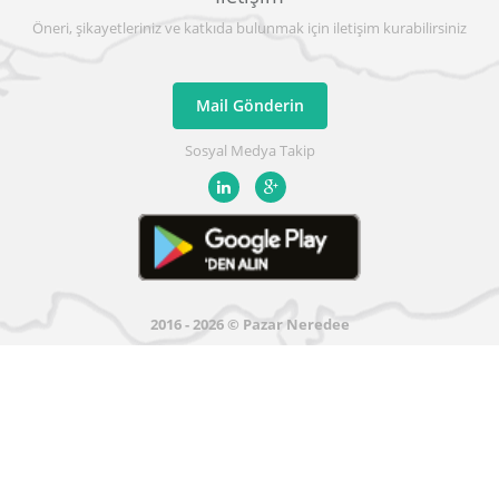
Öneri, şikayetleriniz ve katkıda bulunmak için iletişim kurabilirsiniz
Mail Gönderin
Sosyal Medya Takip
2016 - 2026 © Pazar Neredee