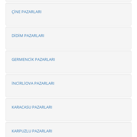
ÇİNE PAZARLARI
DİDİM PAZARLARI
GERMENCİK PAZARLARI
İNCİRLİOVA PAZARLARI
KARACASU PAZARLARI
KARPUZLU PAZARLARI