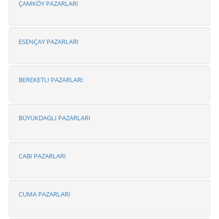
ÇAMKÖY PAZARLARI
ESENÇAY PAZARLARI
BEREKETLI PAZARLARI
BÜYÜKDAGLI PAZARLARI
CABI PAZARLARI
CUMA PAZARLARI