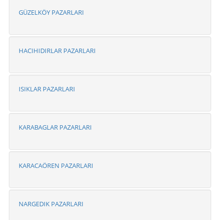
GÜZELKÖY PAZARLARI
HACIHIDIRLAR PAZARLARI
ISIKLAR PAZARLARI
KARABAGLAR PAZARLARI
KARACAÖREN PAZARLARI
NARGEDIK PAZARLARI