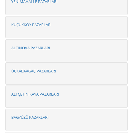
YENIMAHALLE PAZARLARI
KÜÇÜKKÖY PAZARLARI
ALTINOVA PAZARLARI
ÜÇKABAAGAÇ PAZARLARI
ALI ÇETIN KAYA PAZARLARI
BAGYÜZÜ PAZARLARI