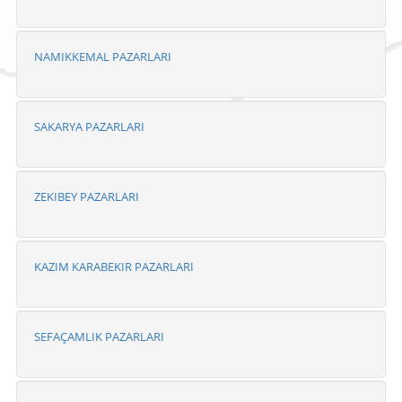
NAMIKKEMAL PAZARLARI
SAKARYA PAZARLARI
ZEKIBEY PAZARLARI
KAZIM KARABEKIR PAZARLARI
SEFAÇAMLIK PAZARLARI