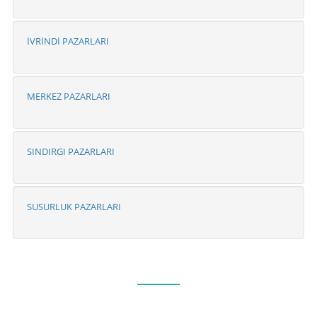
İVRİNDİ PAZARLARI
MERKEZ PAZARLARI
SINDIRGI PAZARLARI
SUSURLUK PAZARLARI