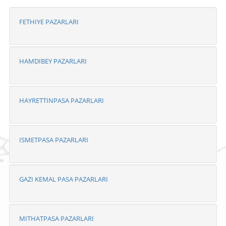
FETHIYE PAZARLARI
HAMDIBEY PAZARLARI
HAYRETTINPASA PAZARLARI
ISMETPASA PAZARLARI
GAZI KEMAL PASA PAZARLARI
MITHATPASA PAZARLARI