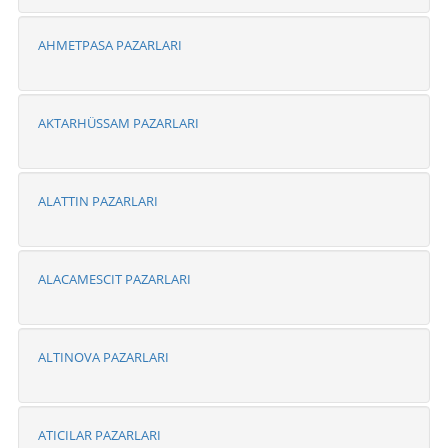
AHMETPASA PAZARLARI
AKTARHÜSSAM PAZARLARI
ALATTIN PAZARLARI
ALACAMESCIT PAZARLARI
ALTINOVA PAZARLARI
ATICILAR PAZARLARI