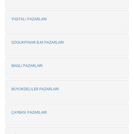
YIGITALI PAZARLARI
SOGUKPINAR B.M PAZARLARI
BAGLI PAZARLARI
BÜYÜKDELILER PAZARLARI
ÇAYBASI PAZARLARI