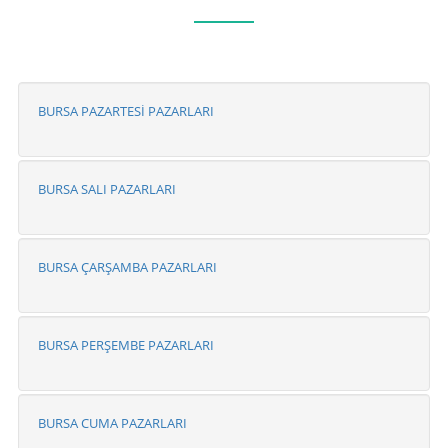
BURSA PAZARTESİ PAZARLARI
BURSA SALI PAZARLARI
BURSA ÇARŞAMBA PAZARLARI
BURSA PERŞEMBE PAZARLARI
BURSA CUMA PAZARLARI