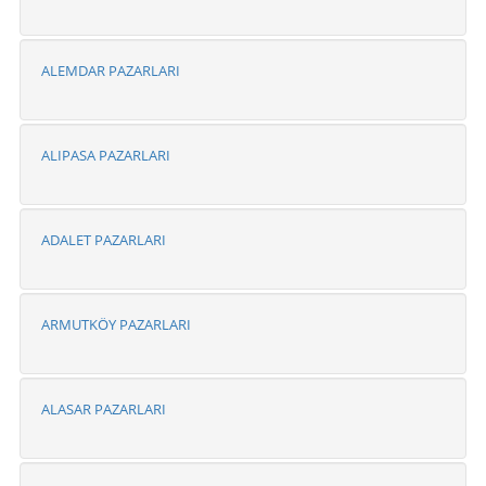
ALEMDAR PAZARLARI
ALIPASA PAZARLARI
ADALET PAZARLARI
ARMUTKÖY PAZARLARI
ALASAR PAZARLARI