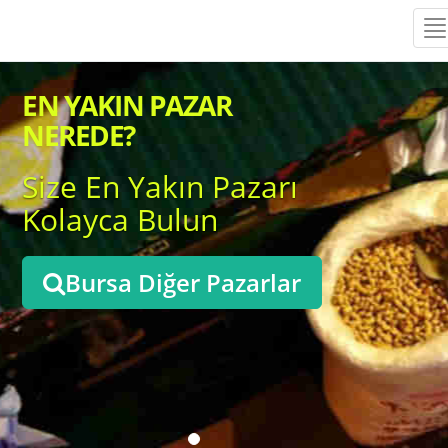
T
na
EN YAKIN PAZAR
NEREDE?
Size En Yakın Pazarı
Kolayca Bulun
Bursa Diğer Pazarlar