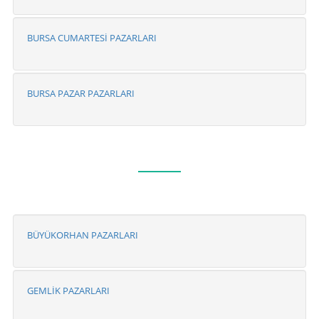
BURSA CUMARTESİ PAZARLARI
BURSA PAZAR PAZARLARI
BÜYÜKORHAN PAZARLARI
GEMLİK PAZARLARI