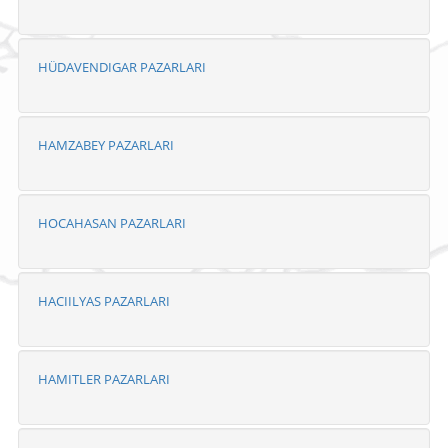
HÜDAVENDIGAR PAZARLARI
HAMZABEY PAZARLARI
HOCAHASAN PAZARLARI
HACIILYAS PAZARLARI
HAMITLER PAZARLARI