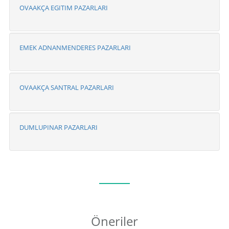
OVAAKÇA EGITIM PAZARLARI
EMEK ADNANMENDERES PAZARLARI
OVAAKÇA SANTRAL PAZARLARI
DUMLUPINAR PAZARLARI
Öneriler