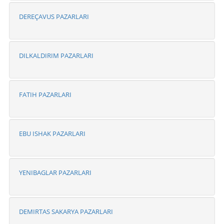
DEREÇAVUS PAZARLARI
DILKALDIRIM PAZARLARI
FATIH PAZARLARI
EBU ISHAK PAZARLARI
YENIBAGLAR PAZARLARI
DEMIRTAS SAKARYA PAZARLARI