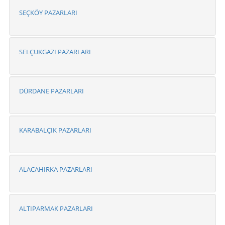
SEÇKÖY PAZARLARI
SELÇUKGAZI PAZARLARI
DÜRDANE PAZARLARI
KARABALÇIK PAZARLARI
ALACAHIRKA PAZARLARI
ALTIPARMAK PAZARLARI