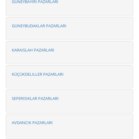
GÜNEYBAYIRI PAZARLARI
GÜNEYBUDAKLAR PAZARLARI
KARAISLAH PAZARLARI
KÜÇÜKDELILLER PAZARLARI
SEFERISIKLAR PAZARLARI
AVDANCIK PAZARLARI