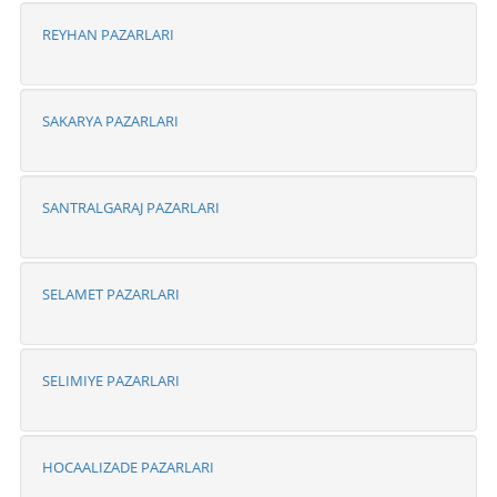
REYHAN PAZARLARI
SAKARYA PAZARLARI
SANTRALGARAJ PAZARLARI
SELAMET PAZARLARI
SELIMIYE PAZARLARI
HOCAALIZADE PAZARLARI