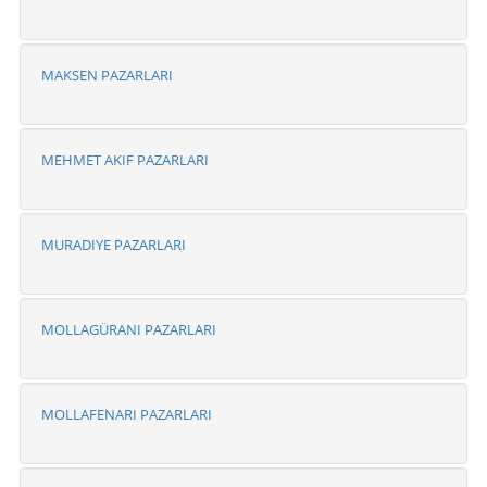
MAKSEN PAZARLARI
MEHMET AKIF PAZARLARI
MURADIYE PAZARLARI
MOLLAGÜRANI PAZARLARI
MOLLAFENARI PAZARLARI