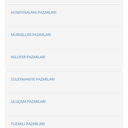
HÜSEYINALANI PAZARLARI
MÜRSELLER PAZARLARI
NILÜFER PAZARLARI
SÜLEYMANIYE PAZARLARI
ULUÇAM PAZARLARI
TUZAKLI PAZARLARI