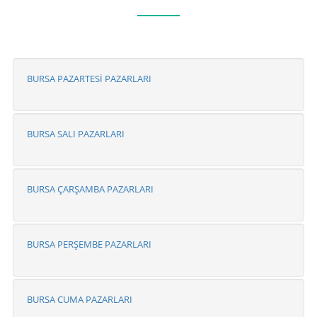
BURSA PAZARTESİ PAZARLARI
BURSA SALI PAZARLARI
BURSA ÇARŞAMBA PAZARLARI
BURSA PERŞEMBE PAZARLARI
BURSA CUMA PAZARLARI