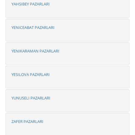
YAHSIBEY PAZARLARI
YENICEABAT PAZARLARI
YENIKARAMAN PAZARLARI
YESILOVA PAZARLARI
YUNUSELI PAZARLARI
ZAFER PAZARLARI