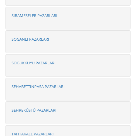
SIRAMESELER PAZARLARI
SOGANLI PAZARLARI
SOGUKKUYU PAZARLARI
SEHABETTINPASA PAZARLARI
SEHREKÜSTÜ PAZARLARI
TAHTAKALE PAZARLARI