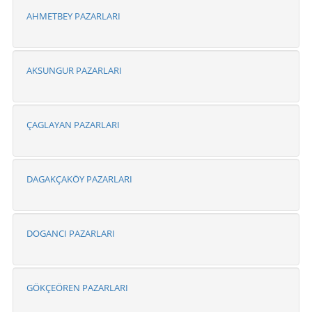
AHMETBEY PAZARLARI
AKSUNGUR PAZARLARI
ÇAGLAYAN PAZARLARI
DAGAKÇAKÖY PAZARLARI
DOGANCI PAZARLARI
GÖKÇEÖREN PAZARLARI