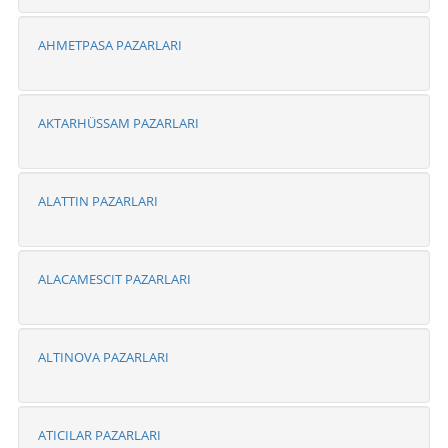
AHMETPASA PAZARLARI
AKTARHÜSSAM PAZARLARI
ALATTIN PAZARLARI
ALACAMESCIT PAZARLARI
ALTINOVA PAZARLARI
ATICILAR PAZARLARI