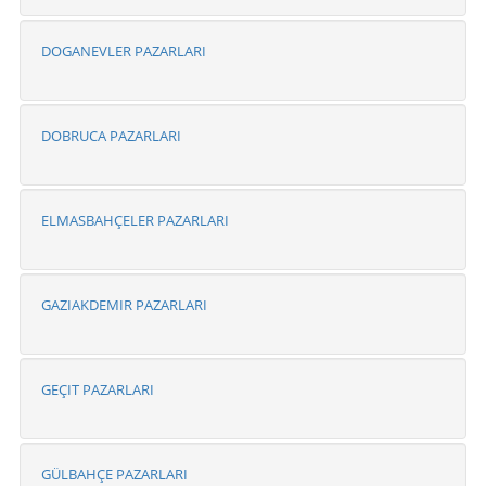
DOGANEVLER PAZARLARI
DOBRUCA PAZARLARI
ELMASBAHÇELER PAZARLARI
GAZIAKDEMIR PAZARLARI
GEÇIT PAZARLARI
GÜLBAHÇE PAZARLARI