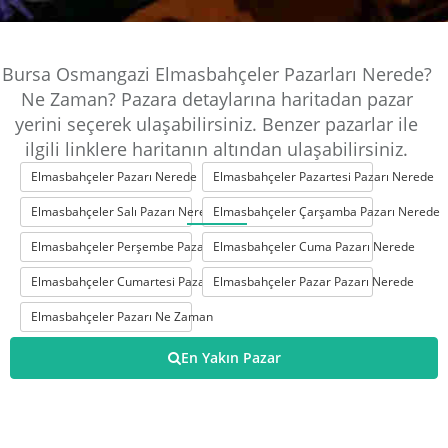
Bursa Osmangazi Elmasbahçeler Pazarları Nerede?
Ne Zaman? Pazara detaylarına haritadan pazar
yerini seçerek ulaşabilirsiniz. Benzer pazarlar ile
ilgili linklere haritanın altından ulaşabilirsiniz.
Elmasbahçeler Pazarı Nerede
Elmasbahçeler Pazartesi Pazarı Nerede
Elmasbahçeler Salı Pazarı Nerede
Elmasbahçeler Çarşamba Pazarı Nerede
Elmasbahçeler Perşembe Pazarı Nerede
Elmasbahçeler Cuma Pazarı Nerede
Elmasbahçeler Cumartesi Pazarı Nerede
Elmasbahçeler Pazar Pazarı Nerede
Elmasbahçeler Pazarı Ne Zaman
En Yakın Pazar