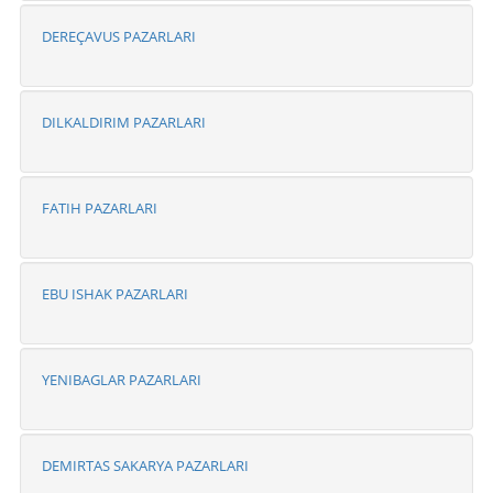
DEREÇAVUS PAZARLARI
DILKALDIRIM PAZARLARI
FATIH PAZARLARI
EBU ISHAK PAZARLARI
YENIBAGLAR PAZARLARI
DEMIRTAS SAKARYA PAZARLARI