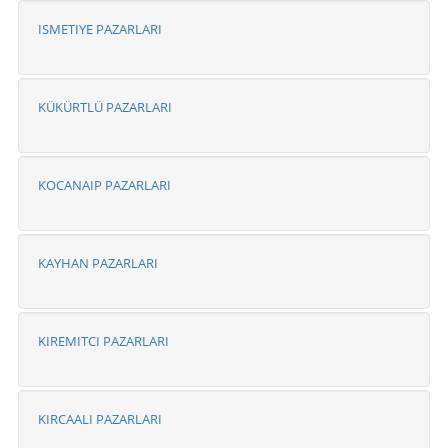
ISMETIYE PAZARLARI
KÜKÜRTLÜ PAZARLARI
KOCANAIP PAZARLARI
KAYHAN PAZARLARI
KIREMITCI PAZARLARI
KIRCAALI PAZARLARI