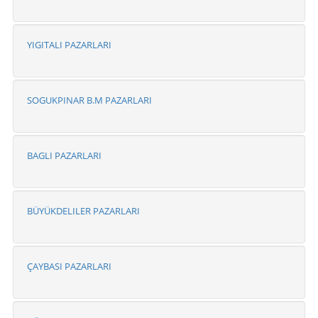
YIGITALI PAZARLARI
SOGUKPINAR B.M PAZARLARI
BAGLI PAZARLARI
BÜYÜKDELILER PAZARLARI
ÇAYBASI PAZARLARI