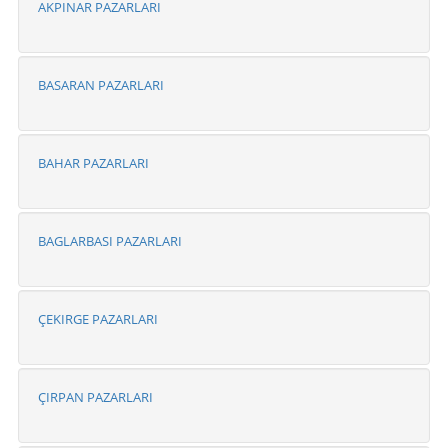
AKPINAR PAZARLARI
BASARAN PAZARLARI
BAHAR PAZARLARI
BAGLARBASI PAZARLARI
ÇEKIRGE PAZARLARI
ÇIRPAN PAZARLARI