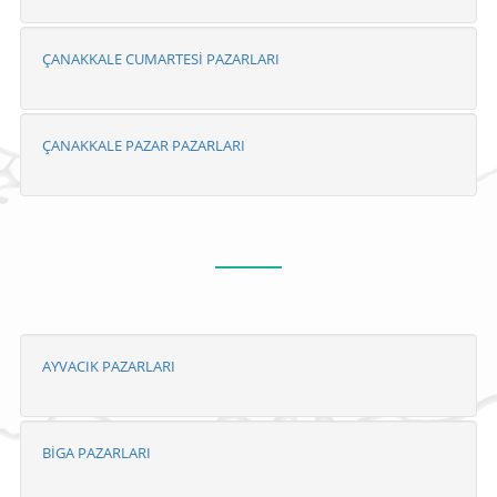
ÇANAKKALE CUMARTESİ PAZARLARI
ÇANAKKALE PAZAR PAZARLARI
AYVACIK PAZARLARI
BİGA PAZARLARI