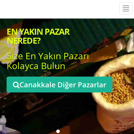
Tog
navi
EN YAKIN PAZAR
NEREDE?
Size En Yakın Pazarı
Kolayca Bulun
Canakkale Diğer Pazarlar