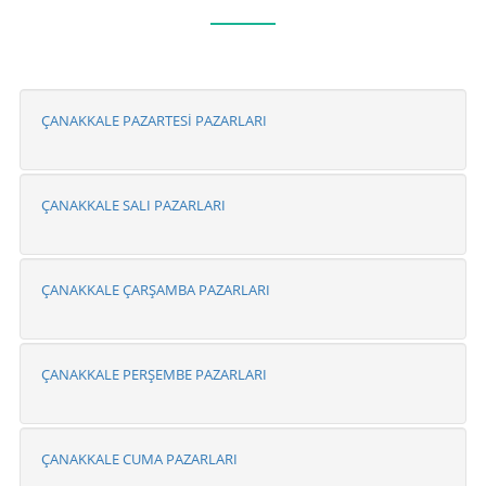
ÇANAKKALE PAZARTESİ PAZARLARI
ÇANAKKALE SALI PAZARLARI
ÇANAKKALE ÇARŞAMBA PAZARLARI
ÇANAKKALE PERŞEMBE PAZARLARI
ÇANAKKALE CUMA PAZARLARI