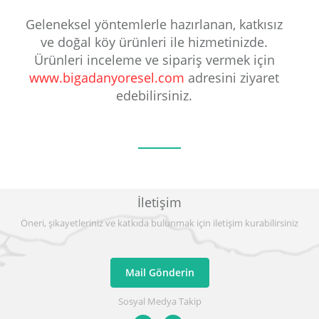
Geleneksel yöntemlerle hazırlanan, katkısız
ve doğal köy ürünleri ile hizmetinizde.
Ürünleri inceleme ve sipariş vermek için
www.bigadanyoresel.com
adresini ziyaret
edebilirsiniz.
İletişim
Öneri, şikayetleriniz ve katkıda bulunmak için iletişim kurabilirsiniz
Mail Gönderin
Sosyal Medya Takip