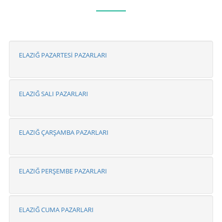
ELAZIĞ PAZARTESİ PAZARLARI
ELAZIĞ SALI PAZARLARI
ELAZIĞ ÇARŞAMBA PAZARLARI
ELAZIĞ PERŞEMBE PAZARLARI
ELAZIĞ CUMA PAZARLARI