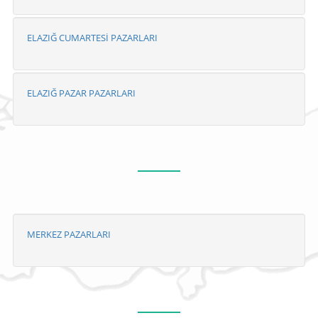
ELAZIĞ CUMARTESİ PAZARLARI
ELAZIĞ PAZAR PAZARLARI
MERKEZ PAZARLARI