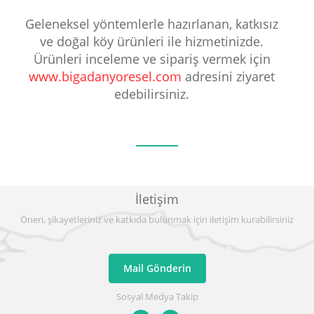
Geleneksel yöntemlerle hazırlanan, katkısız
ve doğal köy ürünleri ile hizmetinizde.
Ürünleri inceleme ve sipariş vermek için
www.bigadanyoresel.com
adresini ziyaret
edebilirsiniz.
İletişim
Öneri, şikayetleriniz ve katkıda bulunmak için iletişim kurabilirsiniz
Mail Gönderin
Sosyal Medya Takip