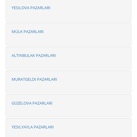
YESILOVA PAZARLARI
MÜLK PAZARLARI
ALTINBULAK PAZARLARI
MURATGELDI PAZARLARI
GÜZELOVA PAZARLARI
YESILYAYLA PAZARLARI