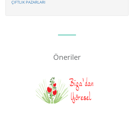
ÇIFTLIK PAZARLARI
Öneriler