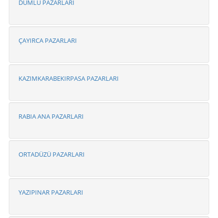
DUMLU PAZARLARI
ÇAYIRCA PAZARLARI
KAZIMKARABEKIRPASA PAZARLARI
RABIA ANA PAZARLARI
ORTADÜZÜ PAZARLARI
YAZIPINAR PAZARLARI