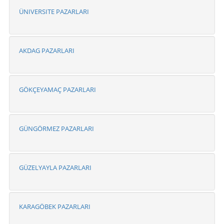
ÜNIVERSITE PAZARLARI
AKDAG PAZARLARI
GÖKÇEYAMAÇ PAZARLARI
GÜNGÖRMEZ PAZARLARI
GÜZELYAYLA PAZARLARI
KARAGÖBEK PAZARLARI