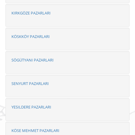
KIRKGÖZE PAZARLARI
KÖSKKÖY PAZARLARI
SÖGÜTYANI PAZARLARI
SENYURT PAZARLARI
YESILDERE PAZARLARI
KÖSE MEHMET PAZARLARI