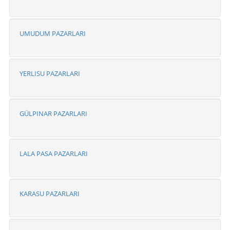
UMUDUM PAZARLARI
YERLISU PAZARLARI
GÜLPINAR PAZARLARI
LALA PASA PAZARLARI
KARASU PAZARLARI