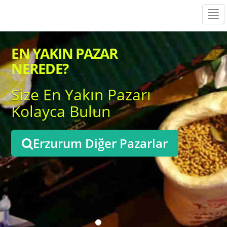
Tog
navi
EN YAKIN PAZAR
NEREDE?
Size En Yakın Pazarı
Kolayca Bulun
Erzurum Diğer Pazarlar