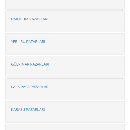
UMUDUM PAZARLARI
YERLISU PAZARLARI
GÜLPINAR PAZARLARI
LALA PASA PAZARLARI
KARASU PAZARLARI