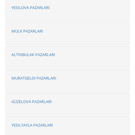
YESILOVA PAZARLARI
MÜLK PAZARLARI
ALTINBULAK PAZARLARI
MURATGELDI PAZARLARI
GÜZELOVA PAZARLARI
YESILYAYLA PAZARLARI