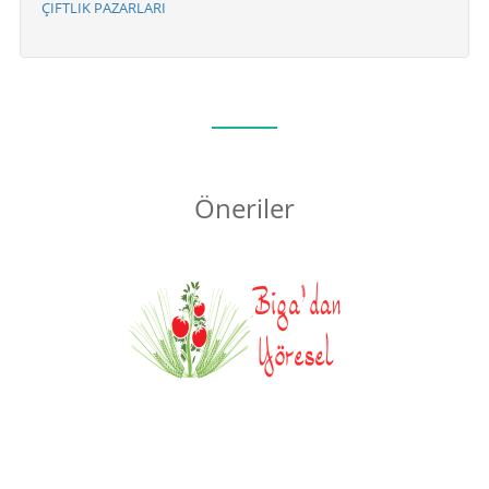
ÇIFTLIK PAZARLARI
Öneriler