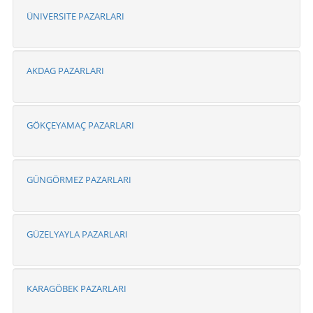
ÜNIVERSITE PAZARLARI
AKDAG PAZARLARI
GÖKÇEYAMAÇ PAZARLARI
GÜNGÖRMEZ PAZARLARI
GÜZELYAYLA PAZARLARI
KARAGÖBEK PAZARLARI