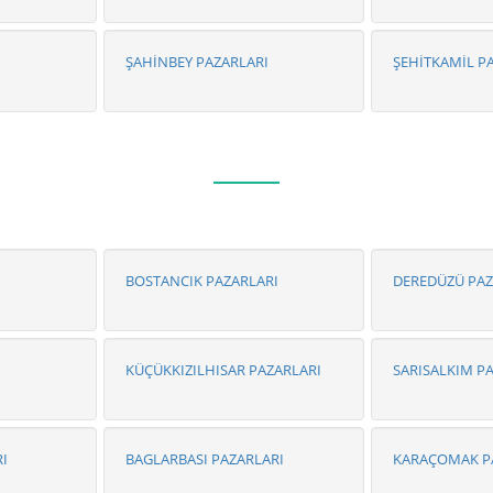
ŞAHİNBEY PAZARLARI
ŞEHİTKAMİL P
BOSTANCIK PAZARLARI
DEREDÜZÜ PAZ
KÜÇÜKKIZILHISAR PAZARLARI
SARISALKIM P
I
BAGLARBASI PAZARLARI
KARAÇOMAK P