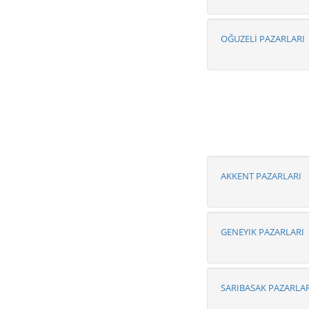
OĞUZELİ PAZARLARI
AKKENT PAZARLARI
GENEYIK PAZARLARI
SARIBASAK PAZARLAR