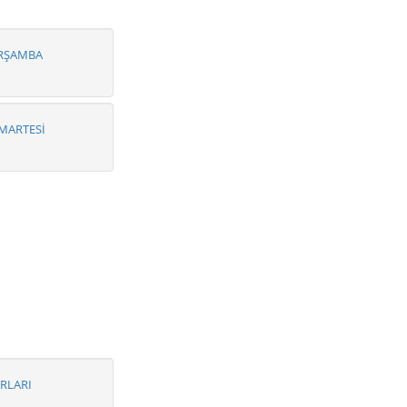
ARŞAMBA
MARTESİ
RLARI