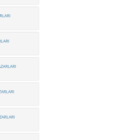
RLARI
RLARI
ZARLARI
ZARLARI
ZARLARI