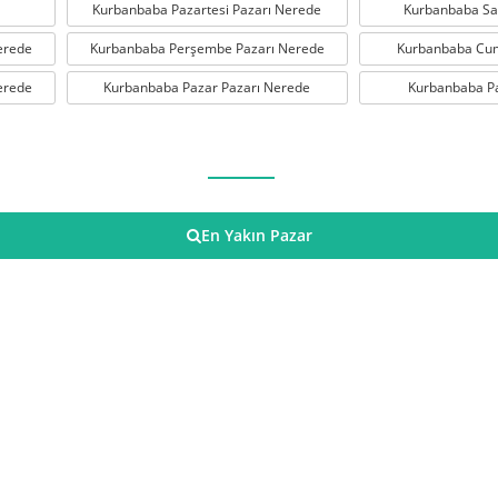
Kurbanbaba Pazartesi Pazarı Nerede
Kurbanbaba Sal
erede
Kurbanbaba Perşembe Pazarı Nerede
Kurbanbaba Cum
erede
Kurbanbaba Pazar Pazarı Nerede
Kurbanbaba P
En Yakın Pazar