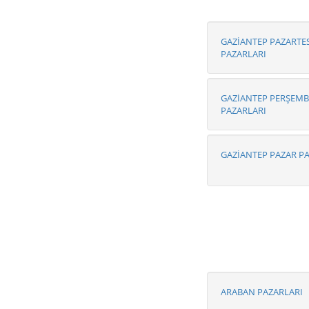
GAZİANTEP PAZARTES
PAZARLARI
GAZİANTEP PERŞEMB
PAZARLARI
GAZİANTEP PAZAR P
ARABAN PAZARLARI