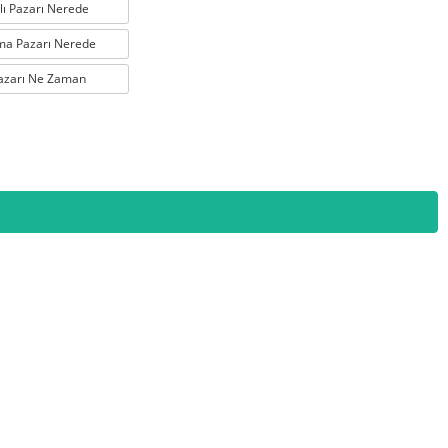
ı Pazarı Nerede
a Pazarı Nerede
azarı Ne Zaman