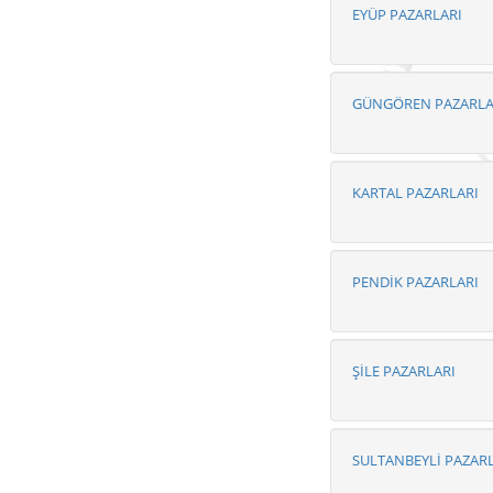
EYÜP PAZARLARI
GÜNGÖREN PAZARLA
KARTAL PAZARLARI
PENDİK PAZARLARI
ŞİLE PAZARLARI
SULTANBEYLİ PAZAR