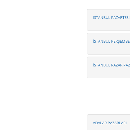
İSTANBUL PAZARTESİ
İSTANBUL PERŞEMBE
İSTANBUL PAZAR PA
ADALAR PAZARLARI