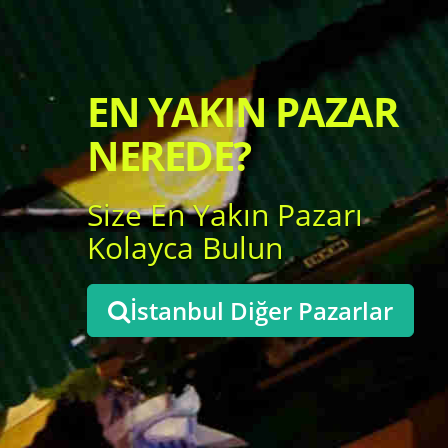
EN YAKIN PAZAR
NEREDE?
Size En Yakın Pazarı
Kolayca Bulun
İstanbul Diğer Pazarlar