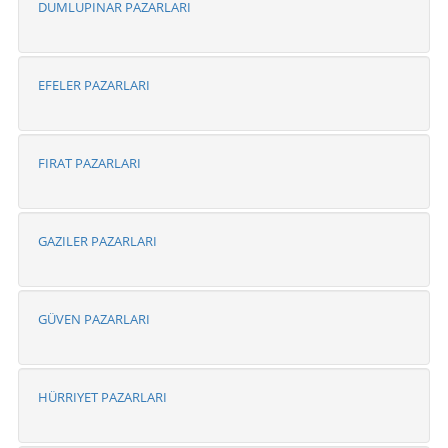
DUMLUPINAR PAZARLARI
EFELER PAZARLARI
FIRAT PAZARLARI
GAZILER PAZARLARI
GÜVEN PAZARLARI
HÜRRIYET PAZARLARI