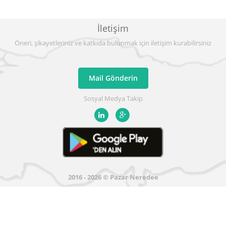
İletişim
Öneri, şikayetleriniz ve katkıda bulunmak için iletişim kurabilirsiniz
Mail Gönderin
Sosyal Medya Takip
2016 - 2026 © Pazar Neredee