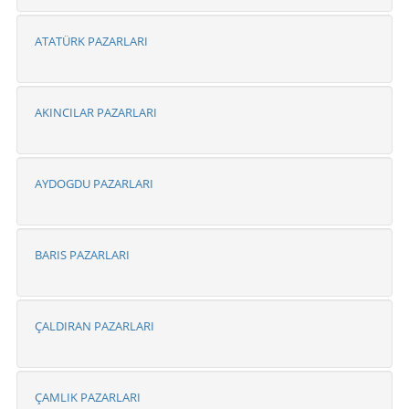
ATATÜRK PAZARLARI
AKINCILAR PAZARLARI
AYDOGDU PAZARLARI
BARIS PAZARLARI
ÇALDIRAN PAZARLARI
ÇAMLIK PAZARLARI