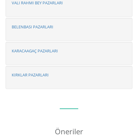
VALI RAHMI BEY PAZARLARI
BELENBASI PAZARLARI
KARACAAGAÇ PAZARLARI
KIRKLAR PAZARLARI
Öneriler