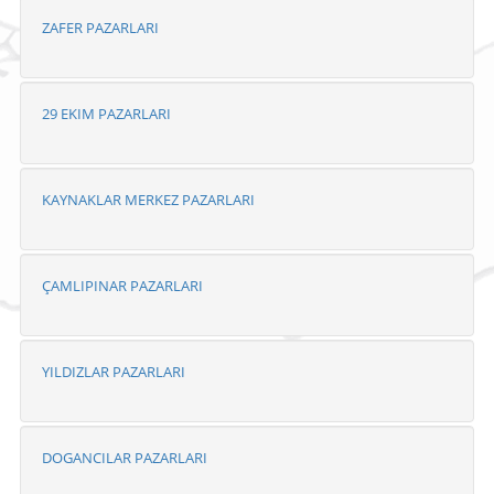
ZAFER PAZARLARI
29 EKIM PAZARLARI
KAYNAKLAR MERKEZ PAZARLARI
ÇAMLIPINAR PAZARLARI
YILDIZLAR PAZARLARI
DOGANCILAR PAZARLARI