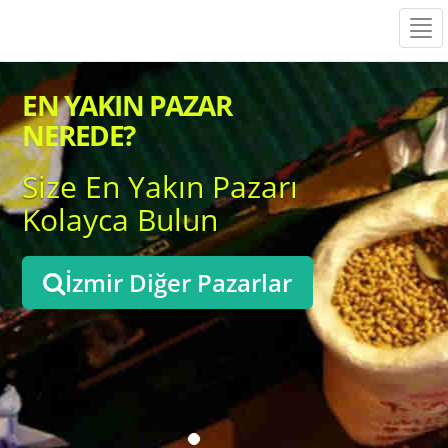
Tog
navi
EN YAKIN PAZAR
NEREDE?
Size En Yakın Pazarı
Kolayca Bulun
İzmir Diğer Pazarlar