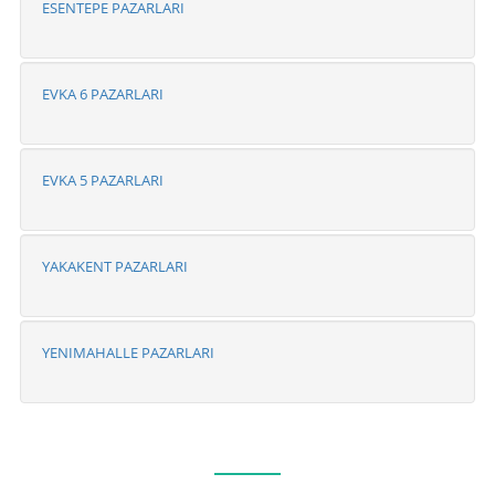
ESENTEPE PAZARLARI
EVKA 6 PAZARLARI
EVKA 5 PAZARLARI
YAKAKENT PAZARLARI
YENIMAHALLE PAZARLARI