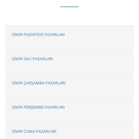
İZMİR PAZARTESİ PAZARLARI
İZMİR SALI PAZARLARI
İZMİR ÇARŞAMBA PAZARLARI
İZMİR PERŞEMBE PAZARLARI
İZMİR CUMA PAZARLARI