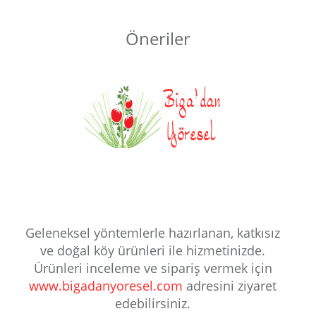
Öneriler
Geleneksel yöntemlerle hazırlanan, katkısız
ve doğal köy ürünleri ile hizmetinizde.
Ürünleri inceleme ve sipariş vermek için
www.bigadanyoresel.com
adresini ziyaret
edebilirsiniz.