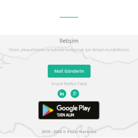
İletişim
Öneri, şikayetleriniz ve katkıda bulunmak için iletişim kurabilirsiniz
Mail Gönderin
Sosyal Medya Takip
2016 - 2026 © Pazar Neredee