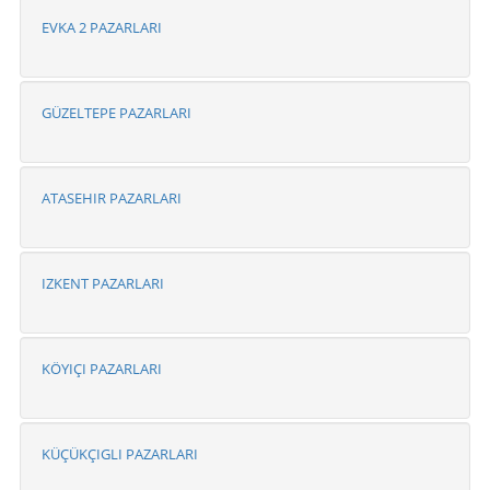
EVKA 2 PAZARLARI
GÜZELTEPE PAZARLARI
ATASEHIR PAZARLARI
IZKENT PAZARLARI
KÖYIÇI PAZARLARI
KÜÇÜKÇIGLI PAZARLARI