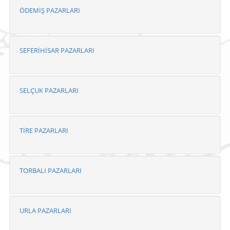
ÖDEMİŞ PAZARLARI
SEFERİHİSAR PAZARLARI
SELÇUK PAZARLARI
TİRE PAZARLARI
TORBALI PAZARLARI
URLA PAZARLARI