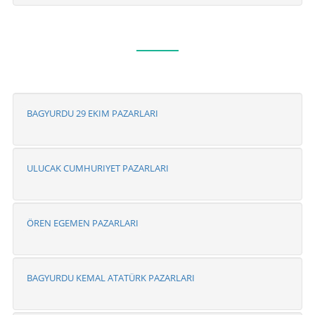
BAGYURDU 29 EKIM PAZARLARI
ULUCAK CUMHURIYET PAZARLARI
ÖREN EGEMEN PAZARLARI
BAGYURDU KEMAL ATATÜRK PAZARLARI