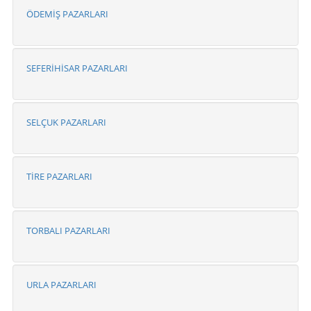
ÖDEMİŞ PAZARLARI
SEFERİHİSAR PAZARLARI
SELÇUK PAZARLARI
TİRE PAZARLARI
TORBALI PAZARLARI
URLA PAZARLARI