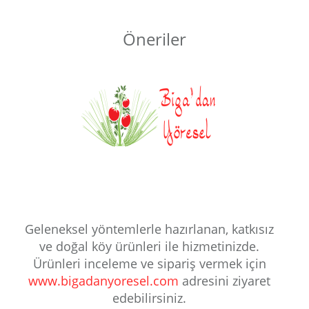
Öneriler
Geleneksel yöntemlerle hazırlanan, katkısız
ve doğal köy ürünleri ile hizmetinizde.
Ürünleri inceleme ve sipariş vermek için
www.bigadanyoresel.com
adresini ziyaret
edebilirsiniz.