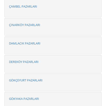
ÇAMBEL PAZARLARI
ÇINARKÖY PAZARLARI
DAMLACIK PAZARLARI
DEREKÖY PAZARLARI
GÖKÇEYURT PAZARLARI
GÖKYAKA PAZARLARI