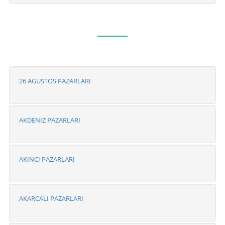
26 AGUSTOS PAZARLARI
AKDENIZ PAZARLARI
AKINCI PAZARLARI
AKARCALI PAZARLARI