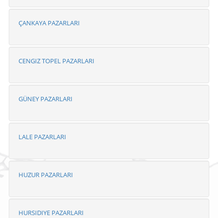
ÇANKAYA PAZARLARI
CENGIZ TOPEL PAZARLARI
GÜNEY PAZARLARI
LALE PAZARLARI
HUZUR PAZARLARI
HURSIDIYE PAZARLARI