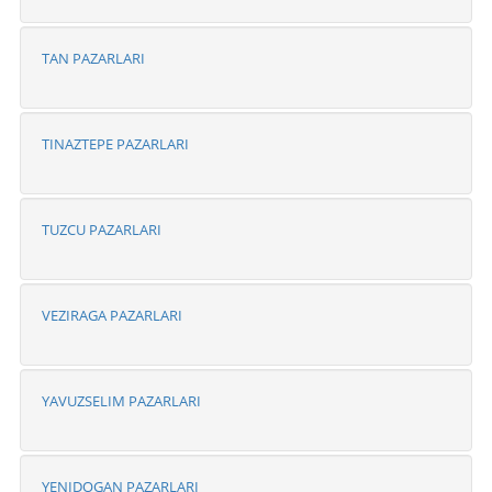
TAN PAZARLARI
TINAZTEPE PAZARLARI
TUZCU PAZARLARI
VEZIRAGA PAZARLARI
YAVUZSELIM PAZARLARI
YENIDOGAN PAZARLARI