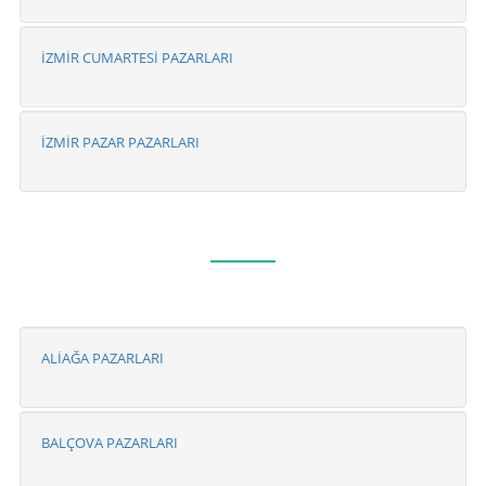
İZMİR CUMARTESİ PAZARLARI
İZMİR PAZAR PAZARLARI
ALİAĞA PAZARLARI
BALÇOVA PAZARLARI