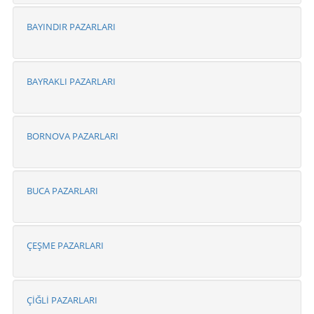
BAYINDIR PAZARLARI
BAYRAKLI PAZARLARI
BORNOVA PAZARLARI
BUCA PAZARLARI
ÇEŞME PAZARLARI
ÇİĞLİ PAZARLARI