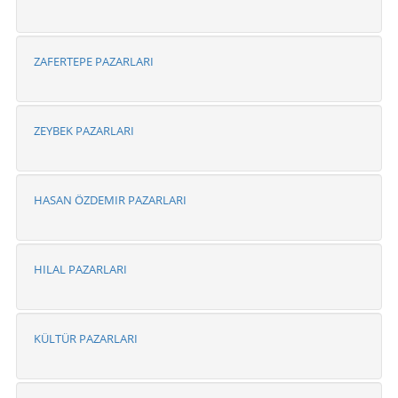
ZAFERTEPE PAZARLARI
ZEYBEK PAZARLARI
HASAN ÖZDEMIR PAZARLARI
HILAL PAZARLARI
KÜLTÜR PAZARLARI