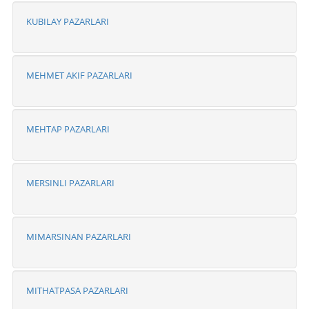
KUBILAY PAZARLARI
MEHMET AKIF PAZARLARI
MEHTAP PAZARLARI
MERSINLI PAZARLARI
MIMARSINAN PAZARLARI
MITHATPASA PAZARLARI