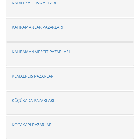
KADIFEKALE PAZARLARI
KAHRAMANLAR PAZARLARI
KAHRAMANMESCIT PAZARLARI
KEMALREIS PAZARLARI
KÜÇÜKADA PAZARLARI
KOCAKAPI PAZARLARI