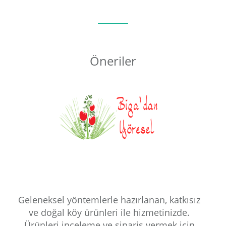
Öneriler
Geleneksel yöntemlerle hazırlanan, katkısız
ve doğal köy ürünleri ile hizmetinizde.
Ürünleri inceleme ve sipariş vermek için