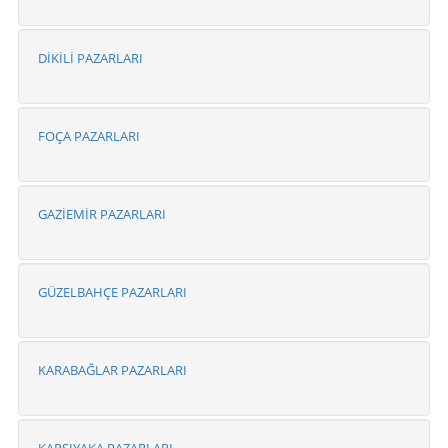
DİKİLİ PAZARLARI
FOÇA PAZARLARI
GAZİEMİR PAZARLARI
GÜZELBAHÇE PAZARLARI
KARABAĞLAR PAZARLARI