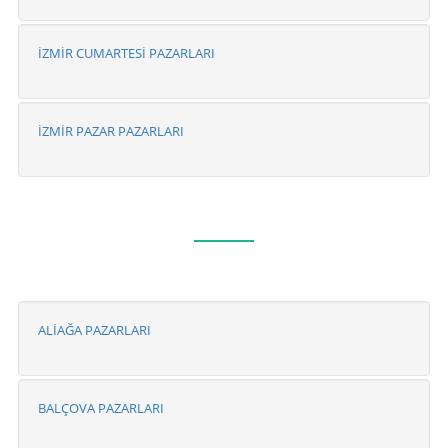
İZMİR CUMARTESİ PAZARLARI
İZMİR PAZAR PAZARLARI
ALİAĞA PAZARLARI
BALÇOVA PAZARLARI