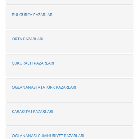
BULGURCA PAZARLARI
ORTA PAZARLARI
ÇUKURALTI PAZARLARI
OGLANANASI ATATÜRK PAZARLARI
KARAKUYU PAZARLARI
OGLANANASI CUMHURIYET PAZARLARI