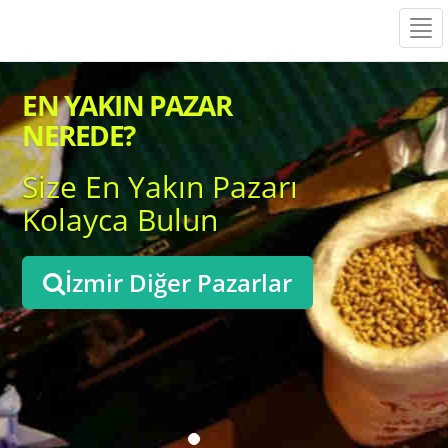
Tog
navi
EN YAKIN PAZAR
NEREDE?
Size En Yakın Pazarı
Kolayca Bulun
İzmir Diğer Pazarlar