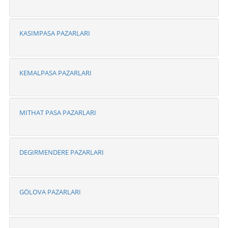
KASIMPASA PAZARLARI
KEMALPASA PAZARLARI
MITHAT PASA PAZARLARI
DEGIRMENDERE PAZARLARI
GÖLOVA PAZARLARI