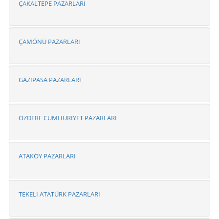
ÇAKALTEPE PAZARLARI
ÇAMÖNÜ PAZARLARI
GAZIPASA PAZARLARI
ÖZDERE CUMHURIYET PAZARLARI
ATAKÖY PAZARLARI
TEKELI ATATÜRK PAZARLARI