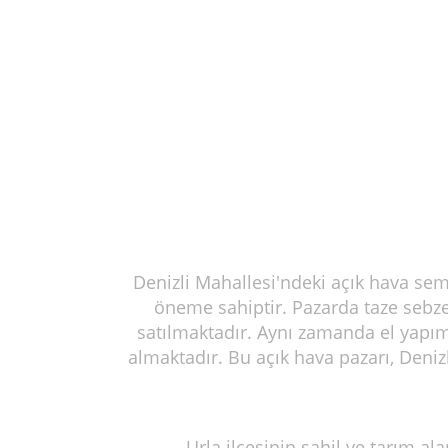
Denizli Mahallesi'ndeki açık hava semt
öneme sahiptir. Pazarda taze sebze,
satılmaktadır. Aynı zamanda el yapım
almaktadır. Bu açık hava pazarı, Deniz
Urla ilçesinin sahil ve tarım a