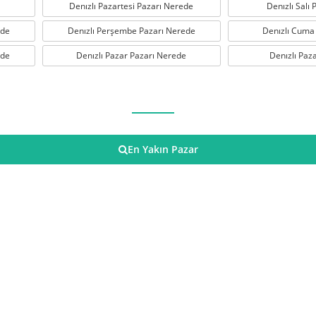
Denızlı Pazartesi Pazarı Nerede
Denızlı Salı
ede
Denızlı Perşembe Pazarı Nerede
Denızlı Cuma
ede
Denızlı Pazar Pazarı Nerede
Denızlı Paz
En Yakın Pazar