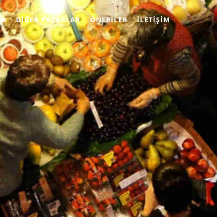
AR
DIĞER PAZARLAR
ÖNERILER
İLETIŞIM