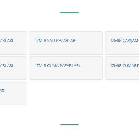
ZARLARI
İZMİR SALI PAZARLARI
İZMİR ÇARŞAM
ZARLARI
İZMİR CUMA PAZARLARI
İZMİR CUMART
ARI