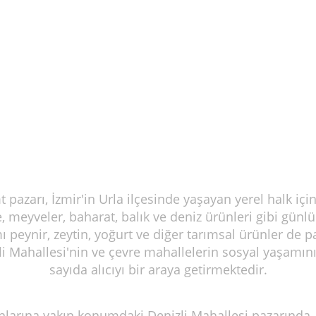
 pazarı, İzmir'in Urla ilçesinde yaşayan yerel halk i
 meyveler, baharat, balık ve deniz ürünleri gibi günlü
ı peynir, zeytin, yoğurt ve diğer tarımsal ürünler de 
li Mahallesi'nin ve çevre mahallelerin sosyal yaşamın
sayıda alıcıyı bir araya getirmektedir.
lanlarına yakın konumdaki Denizli Mahallesi pazarında,