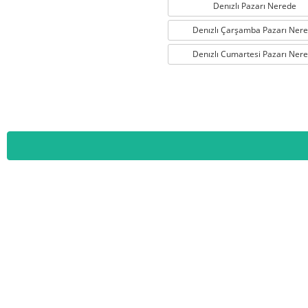
Denızlı Pazarı Nerede
Denızlı Çarşamba Pazarı Ner
Denızlı Cumartesi Pazarı Ner