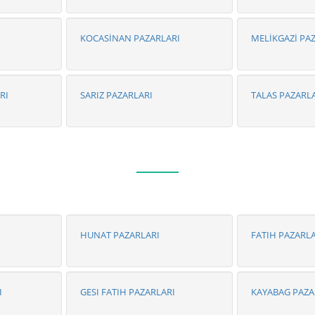
KOCASİNAN PAZARLARI
MELİKGAZİ PA
RI
SARIZ PAZARLARI
TALAS PAZARL
HUNAT PAZARLARI
FATIH PAZARLA
I
GESI FATIH PAZARLARI
KAYABAG PAZA