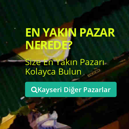
EN YAKIN PAZAR
NEREDE?
Size En Yakın Pazarı
Kolayca Bulun
Kayseri Diğer Pazarlar