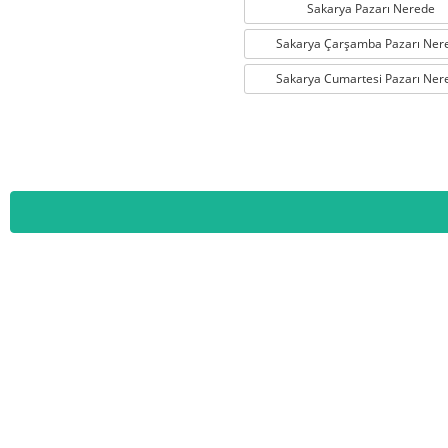
Sakarya Pazarı Nerede
Sakarya Çarşamba Pazarı Ner
Sakarya Cumartesi Pazarı Ner