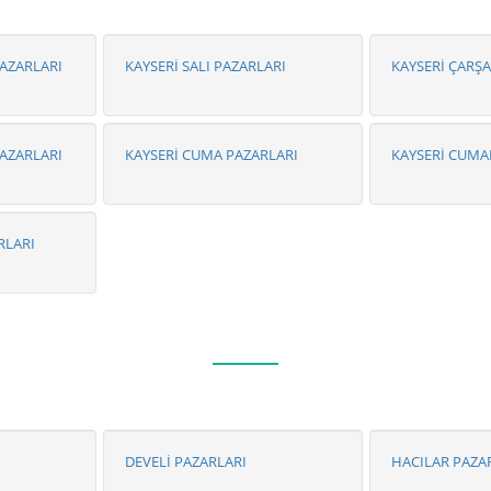
PAZARLARI
KAYSERİ SALI PAZARLARI
KAYSERİ ÇARŞ
PAZARLARI
KAYSERİ CUMA PAZARLARI
KAYSERİ CUMA
RLARI
DEVELİ PAZARLARI
HACILAR PAZA