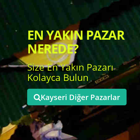
EN YAKIN PAZAR
NEREDE?
Size En Yakın Pazarı
Kolayca Bulun
Kayseri Diğer Pazarlar