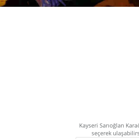
Kayseri Sarıoğlan Kara
seçerek ulaşabilirs