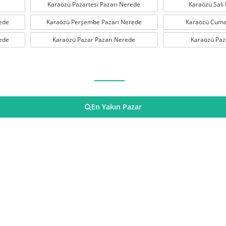
Karaözü Pazartesi Pazarı Nerede
Karaözü Salı
ede
Karaözü Perşembe Pazarı Nerede
Karaözü Cuma
ede
Karaözü Pazar Pazarı Nerede
Karaözü Paz
En Yakın Pazar