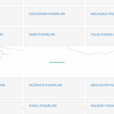
KOCASİNAN PAZARLARI
MELİKGAZİ PA
RI
SARIZ PAZARLARI
TALAS PAZARL
ARI
DÜZENCIK PAZARLARI
EBÜLHAYIR PA
KADILI PAZARLARI
KALEKÖY PAZA