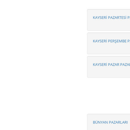
KAYSERİ PAZARTESİ 
KAYSERİ PERŞEMBE 
KAYSERİ PAZAR PAZA
BÜNYAN PAZARLARI