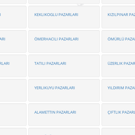
I
KEKLIKOGLU PAZARLARI
KIZILPINAR PA
ARI
ÖMERHACILI PAZARLARI
ÖMÜRLÜ PAZA
LARI
TATILI PAZARLARI
ÜZERLIK PAZAR
YERLIKUYU PAZARLARI
YILDIRIM PAZA
I
ALAMETTIN PAZARLARI
ÇIFTLIK PAZAR