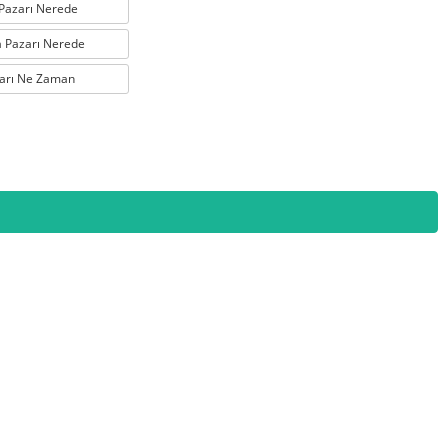
 Pazarı Nerede
 Pazarı Nerede
arı Ne Zaman