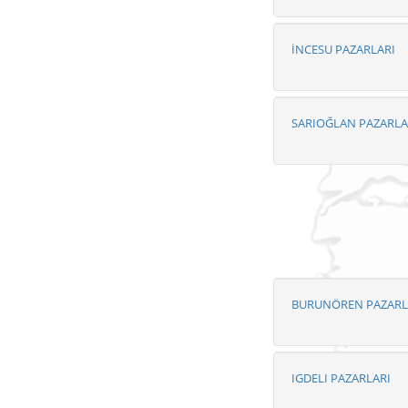
İNCESU PAZARLARI
SARIOĞLAN PAZARLA
BURUNÖREN PAZARL
IGDELI PAZARLARI