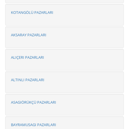
KOTANGÖLÜ PAZARLARI
AKSARAY PAZARLARI
ALIÇERI PAZARLARI
ALTINLI PAZARLARI
ASAGIÖRÜKÇÜ PAZARLARI
BAYRAMUSAGI PAZARLARI