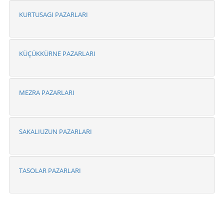
KURTUSAGI PAZARLARI
KÜÇÜKKÜRNE PAZARLARI
MEZRA PAZARLARI
SAKALIUZUN PAZARLARI
TASOLAR PAZARLARI