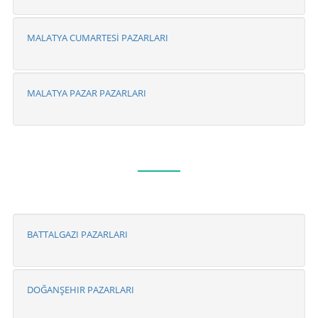
MALATYA CUMARTESİ PAZARLARI
MALATYA PAZAR PAZARLARI
BATTALGAZI PAZARLARI
DOĞANŞEHIR PAZARLARI