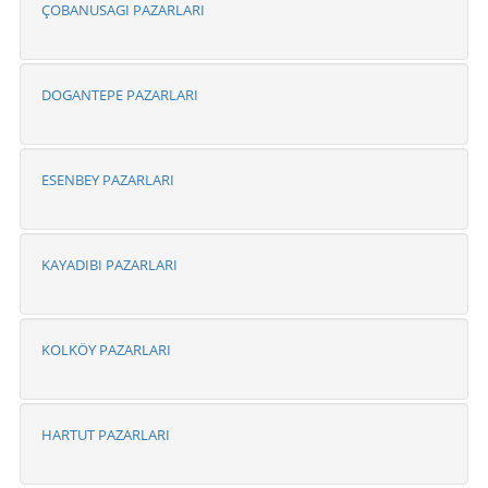
ÇOBANUSAGI PAZARLARI
DOGANTEPE PAZARLARI
ESENBEY PAZARLARI
KAYADIBI PAZARLARI
KOLKÖY PAZARLARI
HARTUT PAZARLARI