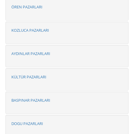
ÖREN PAZARLARI
KOZLUCA PAZARLARI
AYDINLAR PAZARLARI
KÜLTÜR PAZARLARI
BASPINAR PAZARLARI
DOGU PAZARLARI