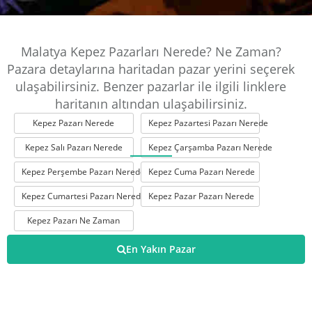
Malatya Kepez Pazarları Nerede? Ne Zaman?
Pazara detaylarına haritadan pazar yerini seçerek
ulaşabilirsiniz. Benzer pazarlar ile ilgili linklere
haritanın altından ulaşabilirsiniz.
Kepez Pazarı Nerede
Kepez Pazartesi Pazarı Nerede
Kepez Salı Pazarı Nerede
Kepez Çarşamba Pazarı Nerede
Kepez Perşembe Pazarı Nerede
Kepez Cuma Pazarı Nerede
Kepez Cumartesi Pazarı Nerede
Kepez Pazar Pazarı Nerede
Kepez Pazarı Ne Zaman
En Yakın Pazar