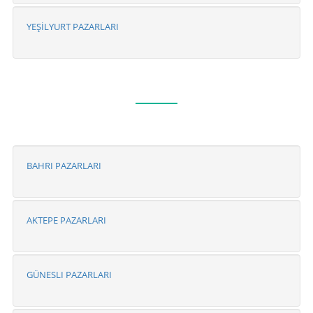
YEŞİLYURT PAZARLARI
BAHRI PAZARLARI
AKTEPE PAZARLARI
GÜNESLI PAZARLARI