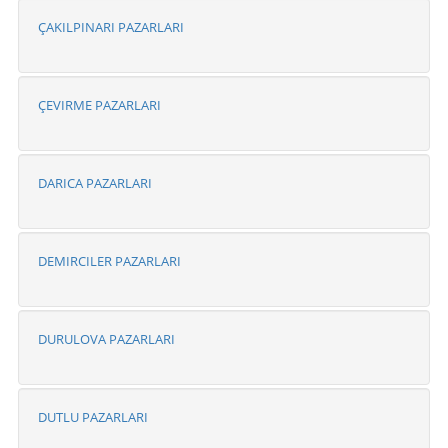
ÇAKILPINARI PAZARLARI
ÇEVIRME PAZARLARI
DARICA PAZARLARI
DEMIRCILER PAZARLARI
DURULOVA PAZARLARI
DUTLU PAZARLARI