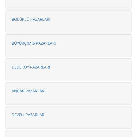
BÖLÜKLÜ PAZARLARI
BÜYÜKÇIMIS PAZARLARI
DEDEKÖY PAZARLARI
ANCAR PAZARLARI
DEVELI PAZARLARI