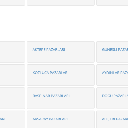
AKTEPE PAZARLARI
GÜNESLI PAZA
KOZLUCA PAZARLARI
AYDINLAR PAZ
BASPINAR PAZARLARI
DOGU PAZARLA
ARI
AKSARAY PAZARLARI
ALIÇERI PAZAR