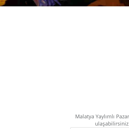
Malatya Yaylımlı Paza
ulaşabilirsiniz