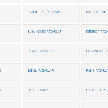
ASAGIÖRÜKÇÜ PAZARLARI
BAYRAMUSAGI 
BÜYÜKÇIMIS PAZARLARI
DEDEKÖY PAZA
DEVELI PAZARLARI
DOGANLAR PA
I
ESENLI PAZARLARI
FATIH PAZARLA
I
EGIN PAZARLARI
HANÇERLI PAZ