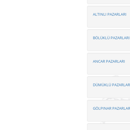
ALTINLI PAZARLARI
BÖLÜKLÜ PAZARLARI
ANCAR PAZARLARI
DÜMÜKLÜ PAZARLAR
GÖLPINAR PAZARLAR