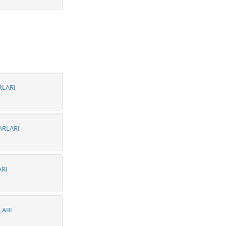
RLARI
ARLARI
RI
LARI