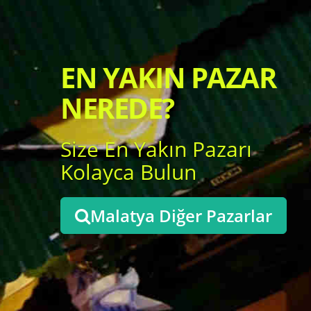
EN YAKIN PAZAR
NEREDE?
Size En Yakın Pazarı
Kolayca Bulun
Malatya Diğer Pazarlar