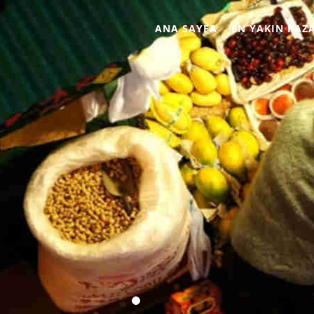
ANA SAYFA
EN YAKIN PAZ