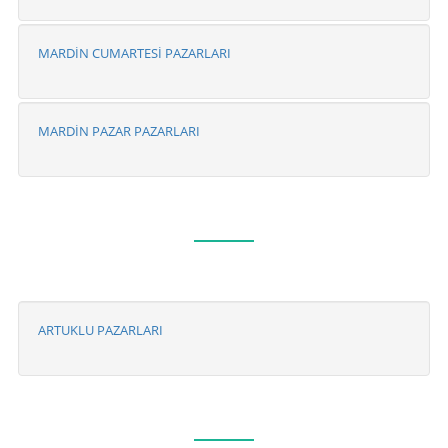
MARDİN CUMARTESİ PAZARLARI
MARDİN PAZAR PAZARLARI
ARTUKLU PAZARLARI