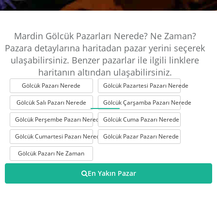
Mardin Gölcük Pazarları Nerede? Ne Zaman?
Pazara detaylarına haritadan pazar yerini seçerek
ulaşabilirsiniz. Benzer pazarlar ile ilgili linklere
haritanın altından ulaşabilirsiniz.
Gölcük Pazarı Nerede
Gölcük Pazartesi Pazarı Nerede
Gölcük Salı Pazarı Nerede
Gölcük Çarşamba Pazarı Nerede
Gölcük Perşembe Pazarı Nerede
Gölcük Cuma Pazarı Nerede
Gölcük Cumartesi Pazarı Nerede
Gölcük Pazar Pazarı Nerede
Gölcük Pazarı Ne Zaman
En Yakın Pazar