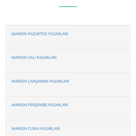
MARDİN PAZARTESİ PAZARLARI
MARDİN SALI PAZARLARI
MARDİN ÇARŞAMBA PAZARLARI
MARDİN PERŞEMBE PAZARLARI
MARDİN CUMA PAZARLARI