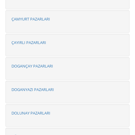
ÇAMYURT PAZARLARI
ÇAYIRLI PAZARLARI
DOGANÇAY PAZARLARI
DOGANYAZI PAZARLARI
DOLUNAY PAZARLARI