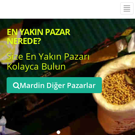
Tog
navi
EN YAKIN PAZAR
NEREDE?
Size En Yakın Pazarı
Kolayca Bulun
Mardin Diğer Pazarlar