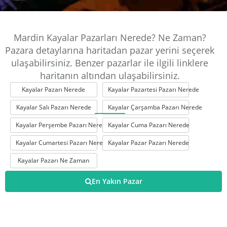
Mardin Kayalar Pazarları Nerede? Ne Zaman?
Pazara detaylarına haritadan pazar yerini seçerek
ulaşabilirsiniz. Benzer pazarlar ile ilgili linklere
haritanın altından ulaşabilirsiniz.
Kayalar Pazarı Nerede
Kayalar Pazartesi Pazarı Nerede
Kayalar Salı Pazarı Nerede
Kayalar Çarşamba Pazarı Nerede
Kayalar Perşembe Pazarı Nerede
Kayalar Cuma Pazarı Nerede
Kayalar Cumartesi Pazarı Nerede
Kayalar Pazar Pazarı Nerede
Kayalar Pazarı Ne Zaman
En Yakın Pazar