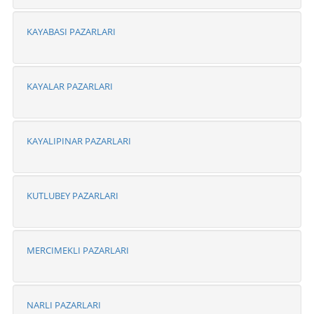
KAYABASI PAZARLARI
KAYALAR PAZARLARI
KAYALIPINAR PAZARLARI
KUTLUBEY PAZARLARI
MERCIMEKLI PAZARLARI
NARLI PAZARLARI