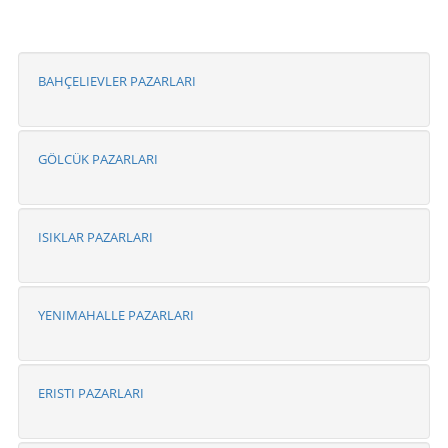
BAHÇELIEVLER PAZARLARI
GÖLCÜK PAZARLARI
ISIKLAR PAZARLARI
YENIMAHALLE PAZARLARI
ERISTI PAZARLARI