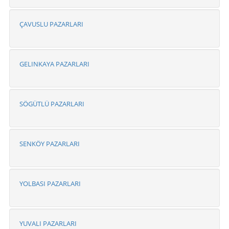
ÇAVUSLU PAZARLARI
GELINKAYA PAZARLARI
SÖGÜTLÜ PAZARLARI
SENKÖY PAZARLARI
YOLBASI PAZARLARI
YUVALI PAZARLARI