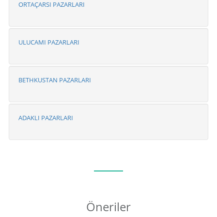
ORTAÇARSI PAZARLARI
ULUCAMI PAZARLARI
BETHKUSTAN PAZARLARI
ADAKLI PAZARLARI
Öneriler