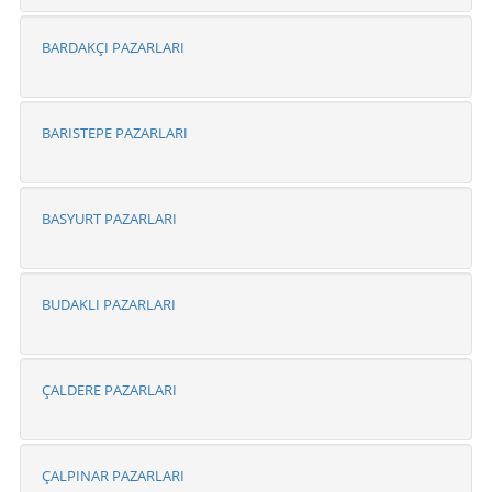
BARDAKÇI PAZARLARI
BARISTEPE PAZARLARI
BASYURT PAZARLARI
BUDAKLI PAZARLARI
ÇALDERE PAZARLARI
ÇALPINAR PAZARLARI