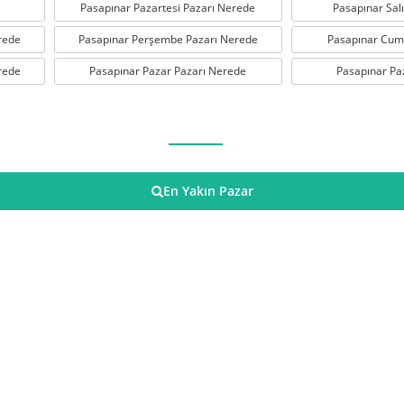
Pasapınar Pazartesi Pazarı Nerede
Pasapınar Sal
rede
Pasapınar Perşembe Pazarı Nerede
Pasapınar Cum
rede
Pasapınar Pazar Pazarı Nerede
Pasapınar Pa
En Yakın Pazar