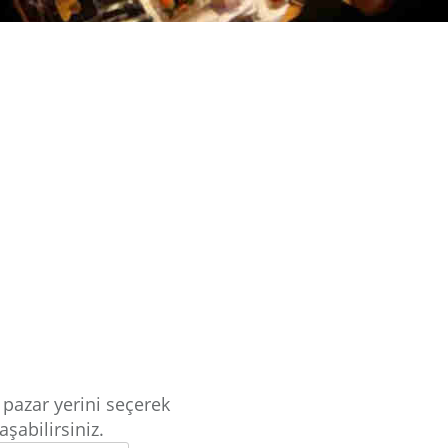
pazar yerini seçerek
aşabilirsiniz.