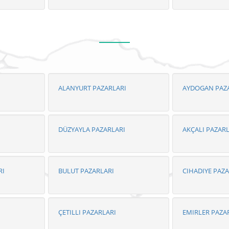
ALANYURT PAZARLARI
AYDOGAN PAZ
DÜZYAYLA PAZARLARI
AKÇALI PAZARL
RI
BULUT PAZARLARI
CIHADIYE PAZA
ÇETILLI PAZARLARI
EMIRLER PAZA