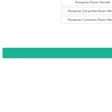
Pasapınar Pazarı Nerede
Pasapınar Çarşamba Pazarı Ne
Pasapınar Cumartesi Pazarı Ne