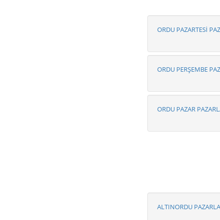
ORDU PAZARTESİ PA
ORDU PERŞEMBE PAZ
ORDU PAZAR PAZARL
ALTINORDU PAZARLA