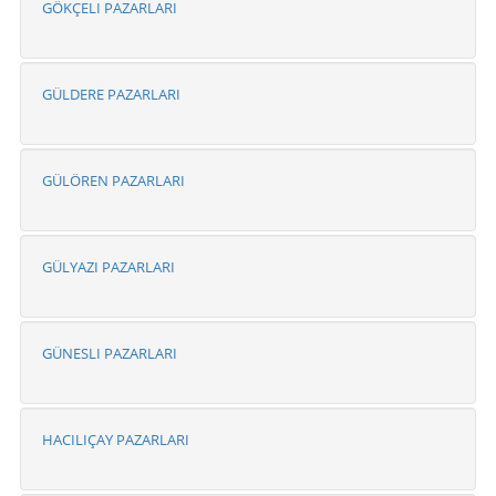
GÖKÇELI PAZARLARI
GÜLDERE PAZARLARI
GÜLÖREN PAZARLARI
GÜLYAZI PAZARLARI
GÜNESLI PAZARLARI
HACILIÇAY PAZARLARI