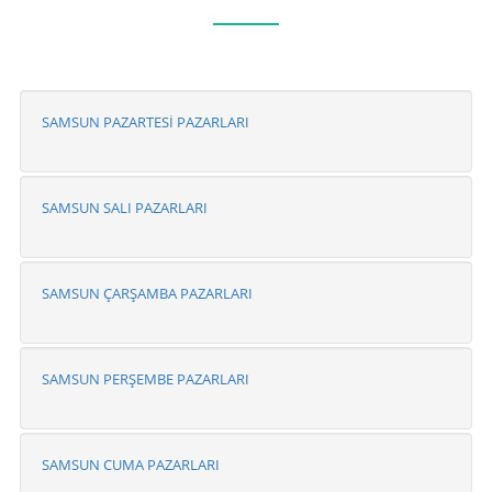
SAMSUN PAZARTESİ PAZARLARI
SAMSUN SALI PAZARLARI
SAMSUN ÇARŞAMBA PAZARLARI
SAMSUN PERŞEMBE PAZARLARI
SAMSUN CUMA PAZARLARI