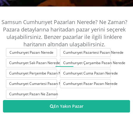
Samsun Cumhurıyet Pazarları Nerede? Ne Zaman?
Pazara detaylarına haritadan pazar yerini seçerek
ulaşabilirsiniz. Benzer pazarlar ile ilgili linklere
haritanın altından ulaşabilirsiniz.
Cumhurıyet Pazarı Nerede
Cumhurıyet Pazartesi Pazarı Nerede
Cumhurıyet Salı Pazarı Nerede
Cumhurıyet Çarşamba Pazarı Nerede
Cumhurıyet Perşembe Pazarı Nerede
Cumhurıyet Cuma Pazarı Nerede
Cumhurıyet Cumartesi Pazarı Nerede
Cumhurıyet Pazar Pazarı Nerede
Cumhurıyet Pazarı Ne Zaman
En Yakın Pazar