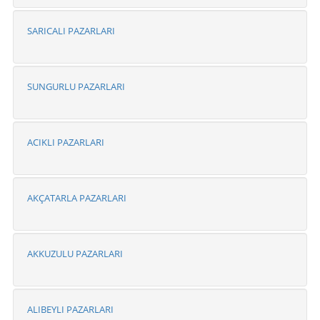
SARICALI PAZARLARI
SUNGURLU PAZARLARI
ACIKLI PAZARLARI
AKÇATARLA PAZARLARI
AKKUZULU PAZARLARI
ALIBEYLI PAZARLARI