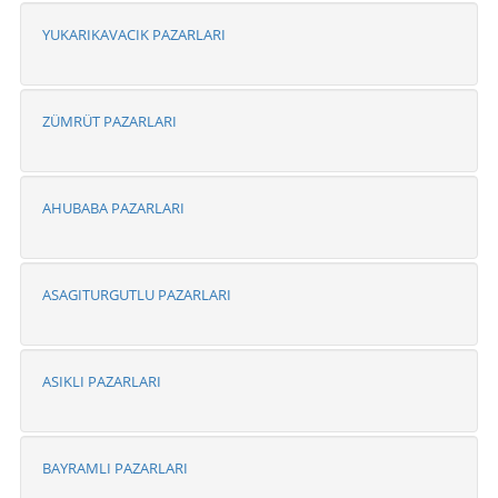
YUKARIKAVACIK PAZARLARI
ZÜMRÜT PAZARLARI
AHUBABA PAZARLARI
ASAGITURGUTLU PAZARLARI
ASIKLI PAZARLARI
BAYRAMLI PAZARLARI