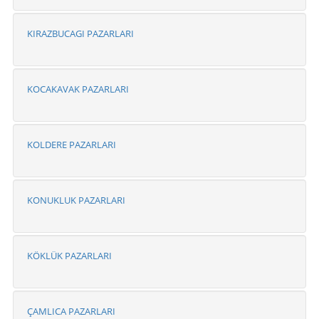
KIRAZBUCAGI PAZARLARI
KOCAKAVAK PAZARLARI
KOLDERE PAZARLARI
KONUKLUK PAZARLARI
KÖKLÜK PAZARLARI
ÇAMLICA PAZARLARI