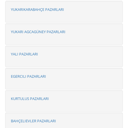
YUKARIKARABAHÇE PAZARLARI
YUKARI AGCAGÜNEY PAZARLARI
YALI PAZARLARI
EGERCILI PAZARLARI
KURTULUS PAZARLARI
BAHÇELIEVLER PAZARLARI