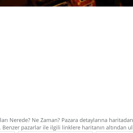
rı Nerede? Ne Zaman? Pazara detaylarına haritadan 
. Benzer pazarlar ile ilgili linklere haritanın altından ul