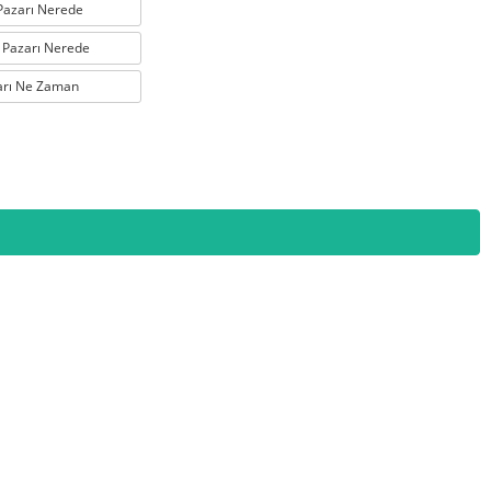
Pazarı Nerede
Pazarı Nerede
arı Ne Zaman