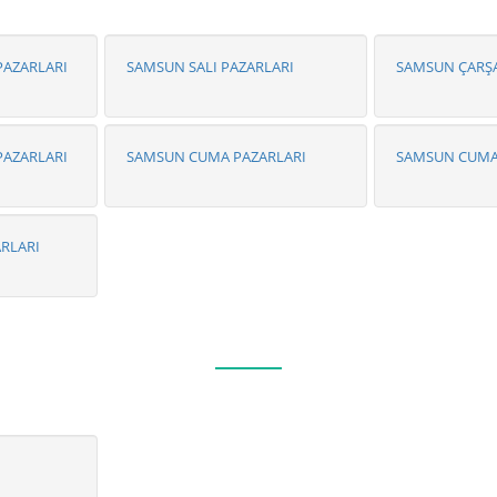
PAZARLARI
SAMSUN SALI PAZARLARI
SAMSUN ÇARŞ
PAZARLARI
SAMSUN CUMA PAZARLARI
SAMSUN CUMAR
RLARI