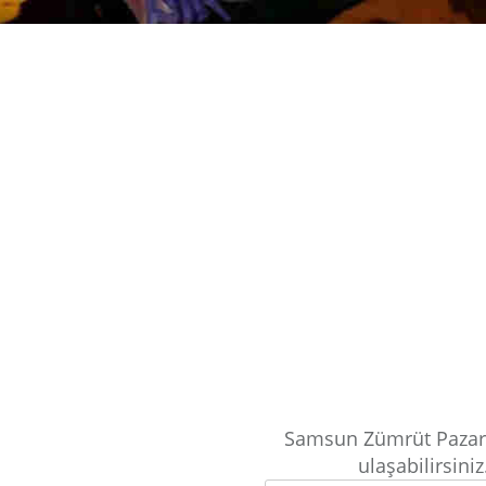
Samsun Zümrüt Pazarla
ulaşabilirsiniz