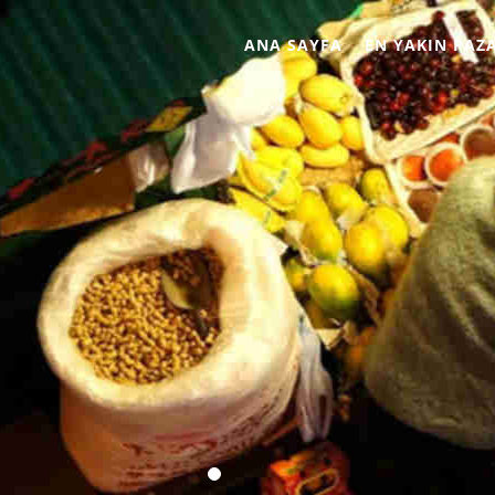
ANA SAYFA
EN YAKIN PAZ