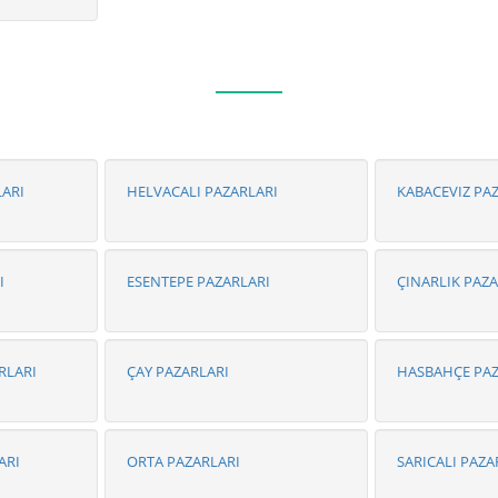
ARI
HELVACALI PAZARLARI
KABACEVIZ PA
I
ESENTEPE PAZARLARI
ÇINARLIK PAZA
RLARI
ÇAY PAZARLARI
HASBAHÇE PAZ
ARI
ORTA PAZARLARI
SARICALI PAZA