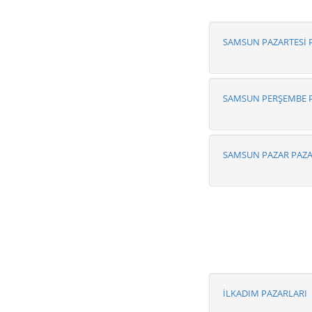
SAMSUN PAZARTESİ 
SAMSUN PERŞEMBE 
SAMSUN PAZAR PAZA
İLKADIM PAZARLARI