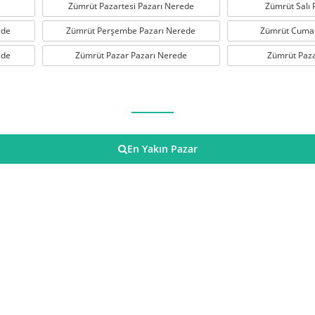
Zümrüt Pazartesi Pazarı Nerede
Zümrüt Salı 
ede
Zümrüt Perşembe Pazarı Nerede
Zümrüt Cuma 
ede
Zümrüt Pazar Pazarı Nerede
Zümrüt Paz
En Yakın Pazar