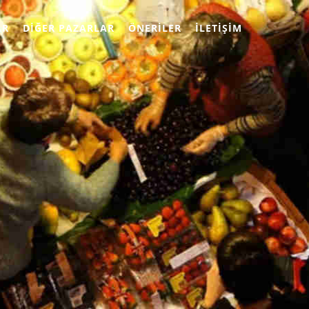
AR
DIĞER PAZARLAR
ÖNERILER
İLETIŞIM