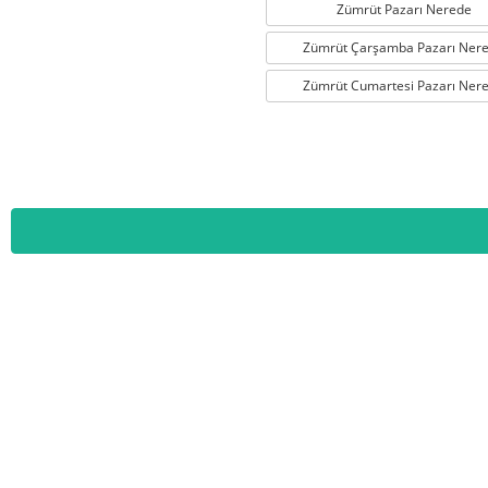
Zümrüt Pazarı Nerede
Zümrüt Çarşamba Pazarı Ner
Zümrüt Cumartesi Pazarı Ner