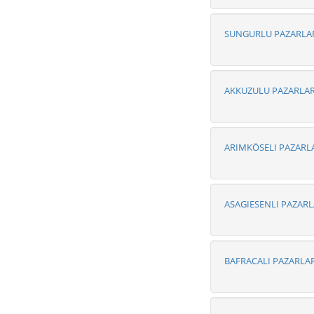
SUNGURLU PAZARLA
AKKUZULU PAZARLAR
ARIMKÖSELI PAZARL
ASAGIESENLI PAZARL
BAFRACALI PAZARLAR