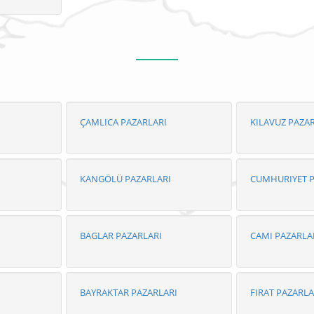
ÇAMLICA PAZARLARI
KILAVUZ PAZA
KANGÖLÜ PAZARLARI
CUMHURIYET P
BAGLAR PAZARLARI
CAMI PAZARLA
BAYRAKTAR PAZARLARI
FIRAT PAZARLA