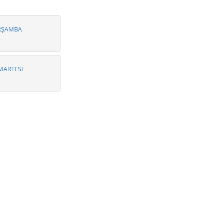
RŞAMBA
MARTESİ