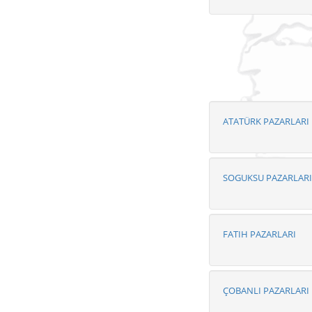
ATATÜRK PAZARLARI
SOGUKSU PAZARLARI
FATIH PAZARLARI
ÇOBANLI PAZARLARI