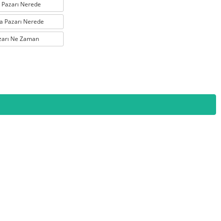
ı Pazarı Nerede
a Pazarı Nerede
zarı Ne Zaman