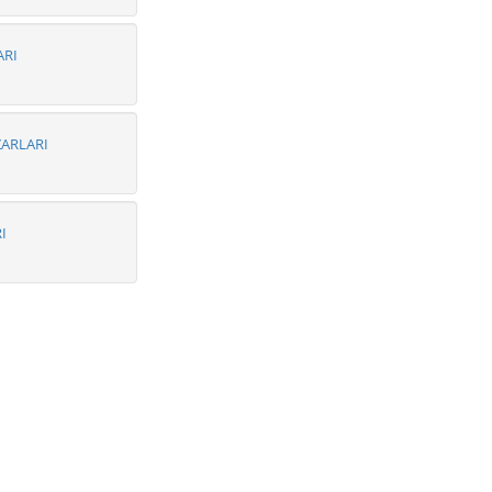
ARI
ZARLARI
I