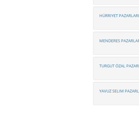
HÜRRIYET PAZARLAR
MENDERES PAZARLA
TURGUT ÖZAL PAZAR
YAVUZ SELIM PAZARL