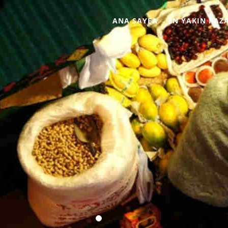
ANA SAYFA
EN YAKIN PAZ