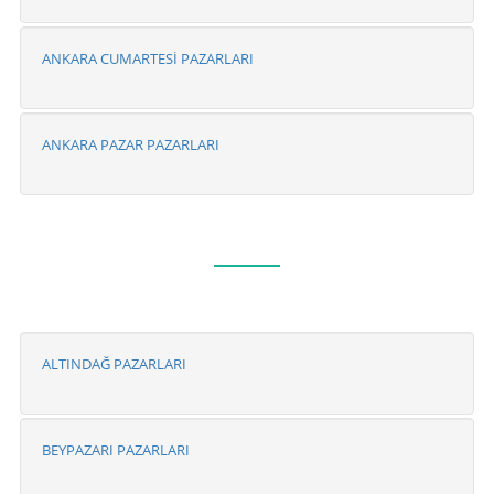
ANKARA CUMARTESİ PAZARLARI
ANKARA PAZAR PAZARLARI
ALTINDAĞ PAZARLARI
BEYPAZARI PAZARLARI