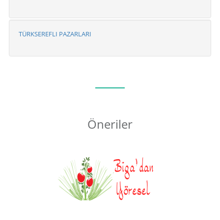
TÜRKSEREFLI PAZARLARI
Öneriler