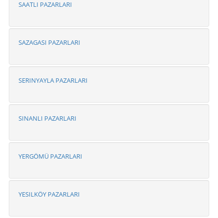
SAATLI PAZARLARI
SAZAGASI PAZARLARI
SERINYAYLA PAZARLARI
SINANLI PAZARLARI
YERGÖMÜ PAZARLARI
YESILKÖY PAZARLARI