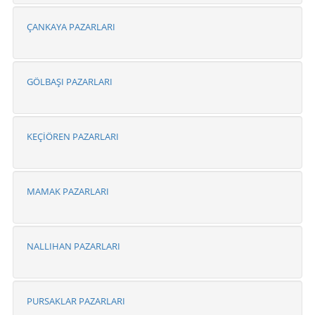
ÇANKAYA PAZARLARI
GÖLBAŞI PAZARLARI
KEÇİÖREN PAZARLARI
MAMAK PAZARLARI
NALLIHAN PAZARLARI
PURSAKLAR PAZARLARI