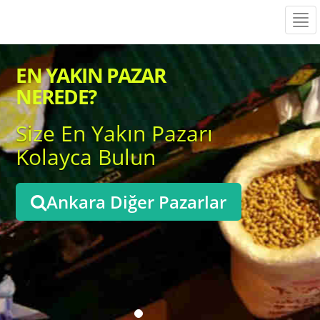
Tog
navi
EN YAKIN PAZAR
NEREDE?
Size En Yakın Pazarı
Kolayca Bulun
Ankara Diğer Pazarlar