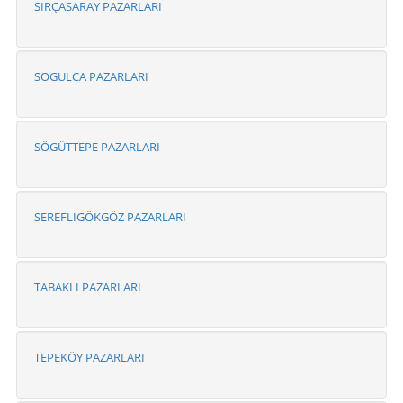
SIRÇASARAY PAZARLARI
SOGULCA PAZARLARI
SÖGÜTTEPE PAZARLARI
SEREFLIGÖKGÖZ PAZARLARI
TABAKLI PAZARLARI
TEPEKÖY PAZARLARI