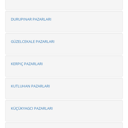
DURUPINAR PAZARLARI
GÜZELCEKALE PAZARLARI
KERPIÇ PAZARLARI
KUTLUHAN PAZARLARI
KÜÇÜKYAGCI PAZARLARI