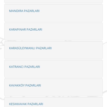
MANDIRA PAZARLARI
KARAPINAR PAZARLARI
KARASÜLEYMANLI PAZARLARI
KATRANCI PAZARLARI
KAVAKKÖY PAZARLARI
KESIKKAVAK PAZARLARI