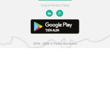
Sosyal Medya Takip
2016 - 2026 © Pazar Neredee