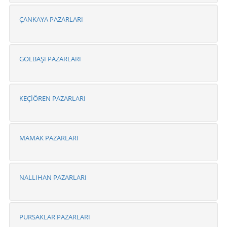
ÇANKAYA PAZARLARI
GÖLBAŞI PAZARLARI
KEÇİÖREN PAZARLARI
MAMAK PAZARLARI
NALLIHAN PAZARLARI
PURSAKLAR PAZARLARI