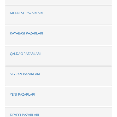
MEDRESE PAZARLARI
KAYABASI PAZARLARI
ÇALDAG PAZARLARI
SEYRAN PAZARLARI
YENI PAZARLARI
DEVECI PAZARLARI