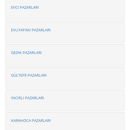
EVCI PAZARLARI
EVLIYAFAKI PAZARLARI
GEDIK PAZARLARI
GÜLTEPE PAZARLARI
INCIRLI PAZARLARI
KARAHOCA PAZARLARI