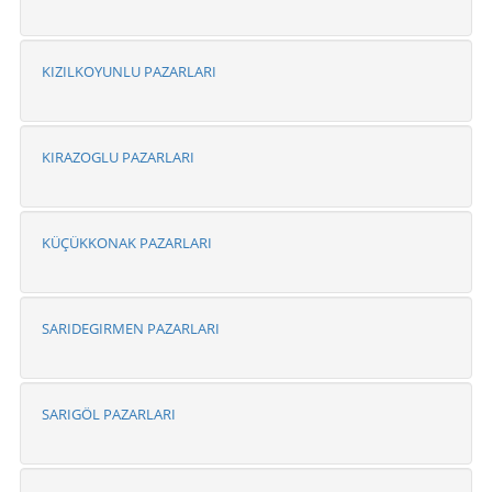
KIZILKOYUNLU PAZARLARI
KIRAZOGLU PAZARLARI
KÜÇÜKKONAK PAZARLARI
SARIDEGIRMEN PAZARLARI
SARIGÖL PAZARLARI