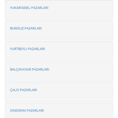
YUKARISEBIL PAZARLARI
BUMSUZ PAZARLARI
YURTBEYLI PAZARLARI
BALÇIKHISAR PAZARLARI
ÇALIS PAZARLARI
SINDIRAN PAZARLARI