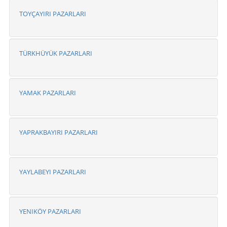
TOYÇAYIRI PAZARLARI
TÜRKHÜYÜK PAZARLARI
YAMAK PAZARLARI
YAPRAKBAYIRI PAZARLARI
YAYLABEYI PAZARLARI
YENIKÖY PAZARLARI