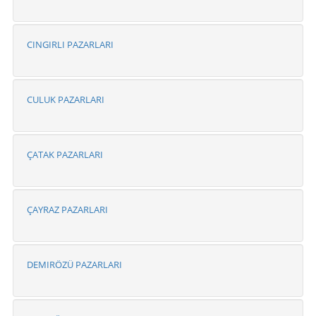
CINGIRLI PAZARLARI
CULUK PAZARLARI
ÇATAK PAZARLARI
ÇAYRAZ PAZARLARI
DEMIRÖZÜ PAZARLARI