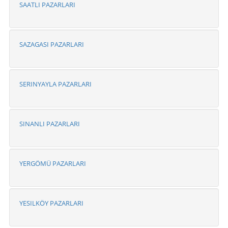
SAATLI PAZARLARI
SAZAGASI PAZARLARI
SERINYAYLA PAZARLARI
SINANLI PAZARLARI
YERGÖMÜ PAZARLARI
YESILKÖY PAZARLARI