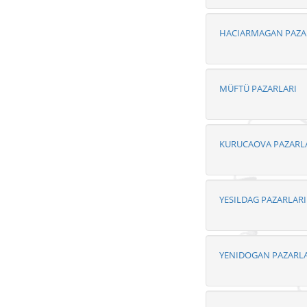
HACIARMAGAN PAZA
MÜFTÜ PAZARLARI
KURUCAOVA PAZARL
YESILDAG PAZARLARI
YENIDOGAN PAZARLA