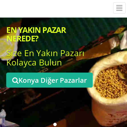
Tog
navi
EN YAKIN PAZAR
NEREDE?
Size En Yakın Pazarı
Kolayca Bulun
Konya Diğer Pazarlar