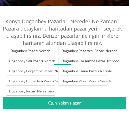
Konya Doganbey Pazarları Nerede? Ne Zaman?
Pazara detaylarına haritadan pazar yerini seçerek
ulaşabilirsiniz. Benzer pazarlar ile ilgili linklere
haritanın altından ulaşabilirsiniz.
Doganbey Pazarı Nerede
Doganbey Pazartesi Pazarı Nerede
Doganbey Salı Pazarı Nerede
Doganbey Çarşamba Pazarı Nerede
Doganbey Perşembe Pazarı Nerede
Doganbey Cuma Pazarı Nerede
Doganbey Cumartesi Pazarı Nerede
Doganbey Pazar Pazarı Nerede
Doganbey Pazarı Ne Zaman
En Yakın Pazar