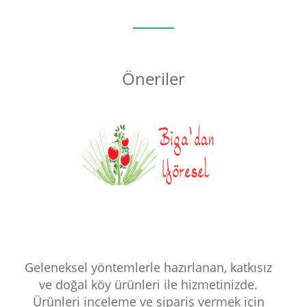
Öneriler
Geleneksel yöntemlerle hazırlanan, katkısız
ve doğal köy ürünleri ile hizmetinizde.
Ürünleri inceleme ve sipariş vermek için