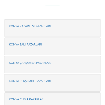
KONYA PAZARTESİ PAZARLARI
KONYA SALI PAZARLARI
KONYA ÇARŞAMBA PAZARLARI
KONYA PERŞEMBE PAZARLARI
KONYA CUMA PAZARLARI