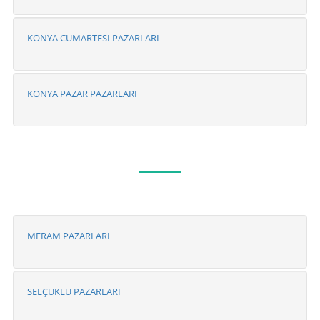
KONYA CUMARTESİ PAZARLARI
KONYA PAZAR PAZARLARI
MERAM PAZARLARI
SELÇUKLU PAZARLARI