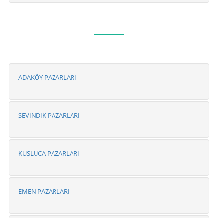
ADAKÖY PAZARLARI
SEVINDIK PAZARLARI
KUSLUCA PAZARLARI
EMEN PAZARLARI