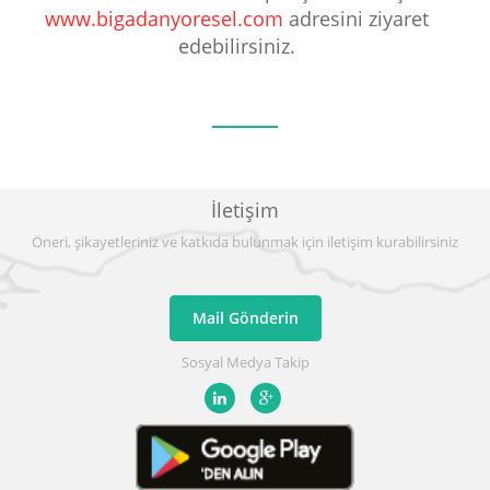
www.bigadanyoresel.com
adresini ziyaret
edebilirsiniz.
İletişim
Öneri, şikayetleriniz ve katkıda bulunmak için iletişim kurabilirsiniz
Mail Gönderin
Sosyal Medya Takip