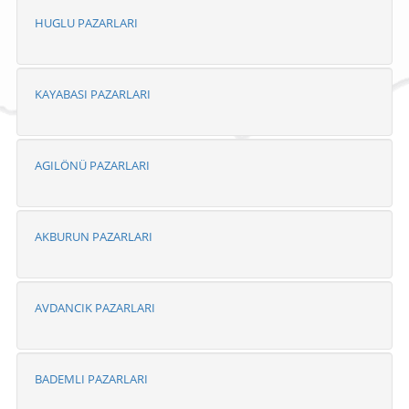
HUGLU PAZARLARI
KAYABASI PAZARLARI
AGILÖNÜ PAZARLARI
AKBURUN PAZARLARI
AVDANCIK PAZARLARI
BADEMLI PAZARLARI