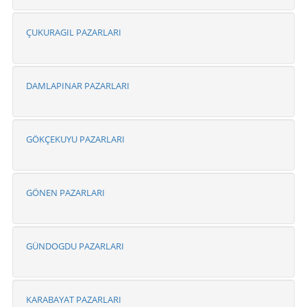
ÇUKURAGIL PAZARLARI
DAMLAPINAR PAZARLARI
GÖKÇEKUYU PAZARLARI
GÖNEN PAZARLARI
GÜNDOGDU PAZARLARI
KARABAYAT PAZARLARI