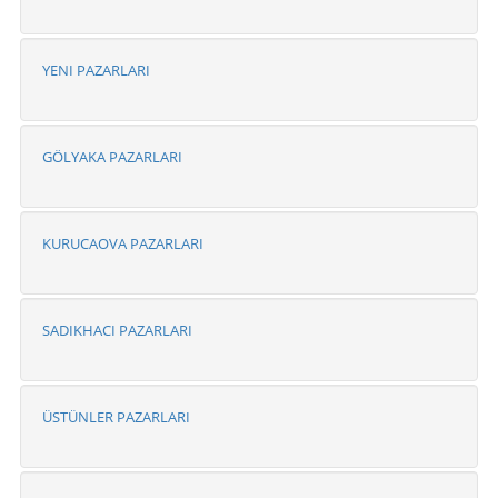
YENI PAZARLARI
GÖLYAKA PAZARLARI
KURUCAOVA PAZARLARI
SADIKHACI PAZARLARI
ÜSTÜNLER PAZARLARI