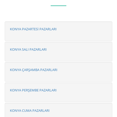
KONYA PAZARTESİ PAZARLARI
KONYA SALI PAZARLARI
KONYA ÇARŞAMBA PAZARLARI
KONYA PERŞEMBE PAZARLARI
KONYA CUMA PAZARLARI