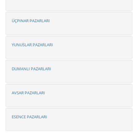
ÜÇPINAR PAZARLARI
YUNUSLAR PAZARLARI
DUMANLI PAZARLARI
AVSAR PAZARLARI
ESENCE PAZARLARI