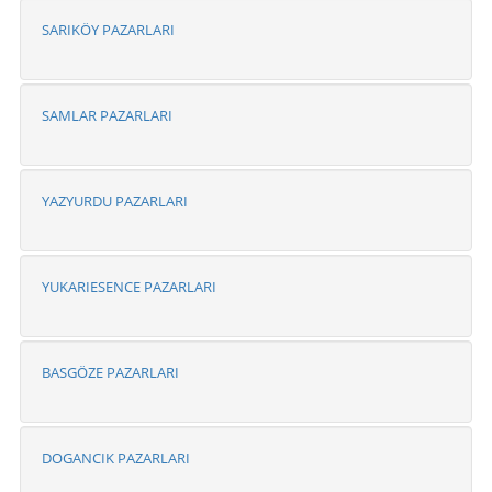
SARIKÖY PAZARLARI
SAMLAR PAZARLARI
YAZYURDU PAZARLARI
YUKARIESENCE PAZARLARI
BASGÖZE PAZARLARI
DOGANCIK PAZARLARI