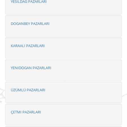
YESILDAG PAZARLARI
DOGANBEY PAZARLARI
KARAALI PAZARLARI
YENIDOGAN PAZARLARI
ÜZÜMLÜ PAZARLARI
ÇETMI PAZARLARI