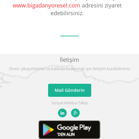
www.bigadanyoresel.com
adresini ziyaret
edebilirsiniz.
İletişim
Öneri, şikayetleriniz ve katkıda bulunmak için iletişim kurabilirsiniz
Mail Gönderin
Sosyal Medya Takip